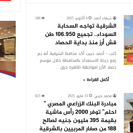
شيماء أحمد
4 أكتوبر، 2025
180
الشرقية تواجه السحابة
السوداء.. تجميع 106.950 طن
قش أرز منذ بداية الحصاد
كتب – أحمد حبيب أكد محافظ الشرقية أنه تم
ت
رفع درجة الاستعداد بالمحافظة خلال موسم
حصاد الأرز لمواجهة ظاهرة حرق…
أكمل القراءة »
محمد حربي
31 مايو، 2025
623
مبادرة البنك الزراعي المصري ”
احلم” توفر 2000 رأس ماشية
بقيمة 395 مليون جنيه لصالح
188 من صغار المربيين بالشرقية