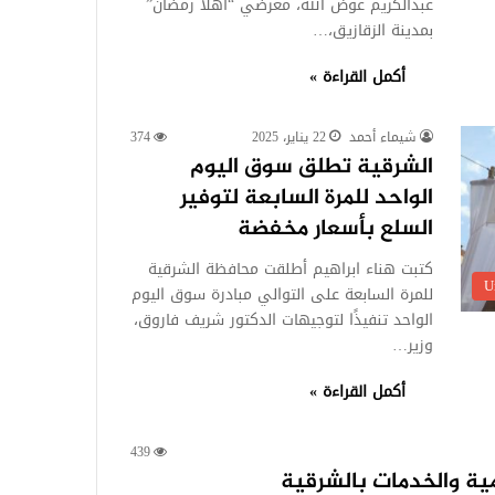
عبدالكريم عوض الله، معرضي “أهلًا رمضان”
بمدينة الزقازيق،…
أكمل القراءة »
شيماء أحمد
22 يناير، 2025
374
الشرقية تطلق سوق اليوم
الواحد للمرة السابعة لتوفير
السلع بأسعار مخفضة
كتبت هناء ابراهيم أطلقت محافظة الشرقية
U
للمرة السابعة على التوالي مبادرة سوق اليوم
الواحد تنفيذًا لتوجيهات الدكتور شريف فاروق،
وزير…
أكمل القراءة »
439
مية والخدمات بالشرقية