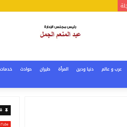
جلة
عرب و عالم
دنيا ودين
المرأة
طيران
حوادث
خدمات
قن