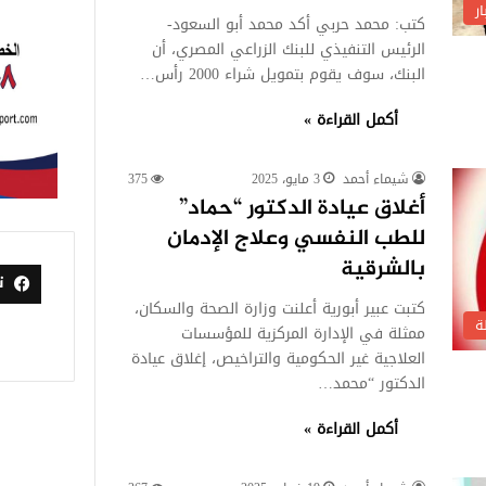
ر
كتب: محمد حربي أكد محمد أبو السعود-
الرئيس التنفيذي للبنك الزراعي المصري، أن
البنك، سوف يقوم بتمويل شراء 2000 رأس…
أكمل القراءة »
شيماء أحمد
3 مايو، 2025
375
أغلاق عيادة الدكتور “حماد”
للطب النفسي وعلاج الإدمان
بالشرقية
ت
كتبت عبير أبورية أعلنت وزارة الصحة والسكان،
ة
ممثلة في الإدارة المركزية للمؤسسات
العلاجية غير الحكومية والتراخيص، إغلاق عيادة
الدكتور “محمد…
أكمل القراءة »