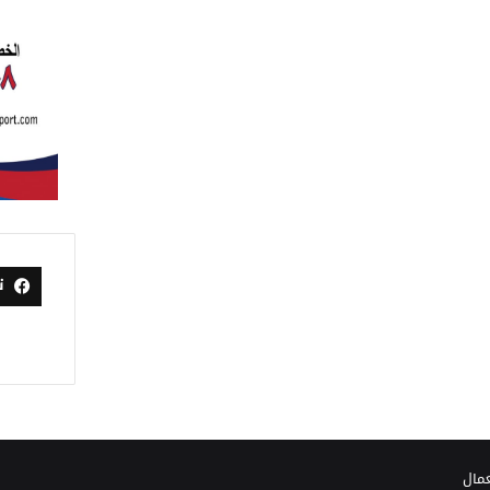
ت
عمال