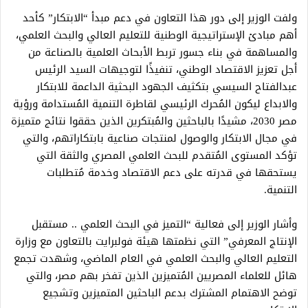
ولفت الوزير إلى دور هذا التعاون في دعم مبدأ “الابتكار” كأحد
أهم مبادئ الإستراتيجية الوطنية للتعليم العالي والبحث العلمي،
والمساهمة في بناء جسور تربط الأبحاث العلمية بالصناعة من
أجل تعزيز الاقتصاد الوطني، تنفيذًا لتوجيهات السيد الرئيس
عبدالفتاح السيسي بتكثيف الجهود البحثية الداعمة للابتكار
والابداع ليكون المُحرك الرئيسي لقاطرة التنمية المُستدامة ورؤية
مصر 2030، مشيدًا بالباحثين والمُبتكرين الذين حققوا نتائج متميزة
في مجال الابتكار والوصول لمنتجات صناعية بابتكاراتهم، والتي
تؤكد المستوى المُتقدم للبحث العلمي المصري والثقة التي
يستحقها في قدرته على دعم الاقتصاد وخدمة مُتطلبات
التنمية.
وأشار الوزير إلى فعالية “التميز في البحث العلمي .. مستقبل
الإنتاج المعرفي” التي نظمتها هيئة فولبرايت بالتعاون مع وزارة
التعليم العالي والبحث العلمي في العام الماضي، وشهدت تجمع
هائل للعلماء المصريين المُتميزين الذين تفخر بهم مصر، والتي
توضح الاهتمام المشترك بدعم الباحثين المتميزين وتشجيع