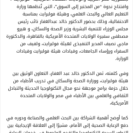
وافتتاح ندوة “من المختبر إلى السوق”، التي تُنظمها وزارة
التعليم العالي والبحث العلمي، وهيئة فولبرايت بمناسبة
الاحتفالية، وذلك بحضور الدكتور خالد عبدالغفار نائب رئيس
مجلس الوزراء للتنمية البشرية وزير الصحة والسكان، و هيرو
مصطفى سفيرة الولايات المتحدة الأمريكية بالقاهرة، والدكتورة
ماجي نصيف المدير التنفيذى لهيئة فولبرايت، ولفيف من
السفراء ورؤساء الجامعات، وقيادات هيئة فولبرايت وقيادات
الوزارة.
وفي كلمته، ثمن الدكتور خالد عبد الغفار، التعاون الوثيق بين
هيئة فولبرايت، ووزارة الصحة والسكان في تدريب الأطباء من
خلال حزمة برامج موجهة نحو مجال التكنولوجيا الحديثة والتبادل
الثقافي والعلمي بين الأطباء في مصر والولايات المتحدة
الأمريكية،
كما أوضح أهمية الشراكة بين البحث العلمي والصناعة ودوره في
دفع الرعاية الصحية إلى الأمام، مشيرًا إلى العلاقة الإيجابية بين
التطور السريع للتكنولوجيا والتقدم الملحوظ في خدمات الرعاية