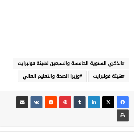
الذكري السنوية الخامسة والسبعين لهيئة فولبرايت
هيئة فولبرايت
وزيرا الصحة والتعليم العالي
لينكدإن
‏Tumblr
بينتيريست
‏Reddit
‏VKontakte
مشاركة عبر البريد
طباعة