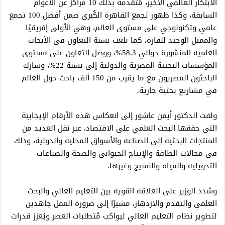
الابتكار العالمي الأخير، مُتقدمة بذلك 10 مراكز عن الأعوام
السابقة، وكذا ظهور تجمع القاهرة الكُبرى ضمن أفضل 100 تجمع
علمي وتكنولوجي على مستوى العالم، وهي الأولى إفريقيًا
والممثل الوحيد للقارة، كما بلغت نسبة التعاون في الأبحاث
العلمية المنشورة حوالي 58.3%، ووصل التعاون على مستوى
المؤسسات البحثية المصرية والدولية إلى نسبة 22%، وشارك
الباحثون المصريون مع ما يقرب من 150 ألف باحث حول العالم
في مشاريع بحثية جارية.
ولفت الدكتور أيمن عاشور إلى انعكاس هذه الأرقام الإيجابية
التي حققها البحث العلمي على الاقتصاد، عبر نقل العديد من
المنتجات البحثية إلى الصناعة والأسواق المحلية والدولية، وذلك
في مجالات الطاقة والإنتاج الحيواني والصحة والصناعات
التحويلية والمياه والنسيج وغيرها.
وشدد الوزير على العلاقة القوية بين التعليم العالي والبحث
العلمي والتقدم والازدهار، مشيرًا إلى ضرورة العمل جاهدين
لتطوير نظام التعليم العالي ليواكب مُتطلبات العصر ويُعزز قدرات