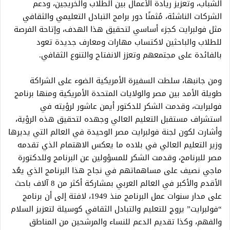
الشباب، وتعزيز ريادة الأعمال بين الطلاب والخريجين، ودعم
الشركات الناشئة، مُثمنًا دور برامج التبادل التعليمي والثقافي
مثل فولبرايت كجزء أساسي لتحقيق هذا الهدف، وإتاحة الفرصة
للطلاب والباحثين لاكتساب مهارات ومعارف جديدة تعود
بالفائدة على مجتمعهم وتعزز الانفتاح والتنوع الثقافي.
ومن جانبها، سلطت السفيرة الأمريكية الضوء على الشراكة
طويلة الأمد بين مصر والولايات المتحدة الأمريكية ومنها برنامج
فولبرايت، وقدمت الشكر للدكتور أيمن عاشور لرؤيته في
استشراف مستقبل التعليم العالي وجهده لتحقيق هذه الرؤية،
وأشارت لكون لجنة فولبرايت مصر الوحيدة في العالم التي يديرها
وزير التعليم العالي في بلاده ما يعكس الاهتمام الذي تقدمه
مصر للبرنامج، وقدمت الشكر للمسؤولين عن البرنامج وللدكتورة
ماجي نصيف على مساهماتهم في نجاح هذا البرنامج الذي يعُد
الأقدم والأكبر في العالم العربي بمشاركة أكثر من 8 آلاف باحث
على مدار سنوات عمل البرنامج منذ 1949، لافتة إلى أن برنامج
“فولبرايت” يروج للتعليم والتبادل الثقافي كوسيلة لتعزيز السلام
والفهم، وكذا تقديم الدعم للنساء والمرشحين من المناطق