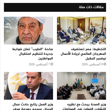
مقالات ذات صلة
التخطيط: مصر تستضيف
ساحة “الطيب” تعلن ضوابط
المهرجان العالمي لريادة الأعمال
جديدة لتنظيم استقبال
نوفمبر المقبل
المواطنين
9 أغسطس، 2026
7 أغسطس، 2026
وزير الصحة يبحث مع نظيره
وزير العمل يتابع حادث عمال
التشادي التعاون في الصناعات
الجيزة.. ويوجه بسرعة صرف