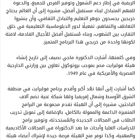
الريفية في إطار دعم الشمول وتوفير الفرص للجميع، والدعوة
للفهم المتبادل لبناء مستقبل أفضل، مشيرة إلى أن العالم يحتاج
خريجين يجسدون جوهر التعليم والتبادل الثقافي، وأن ينشروا
التعاطف والتفاهم، تفعيلًا لدور الدبلوماسية التعليمية في خلق
التقارب بين الشعوب، وبناء مُستقبل أفضل للأجيال القادمة، لافتة
لكونها واحدة من خريجي هذا البرنامج المتميز.
وفي كلمتها، أشارت الدكتورة ماجي نصيف إلى تاريخ إنشاء
هيئة فولبرايت مصر بموجب بروتوكول تعاون بين وزارتي الخارجية
المصرية والأمريكية في عام 1949.
كما أشارت إلى أنها تعُد أكبر وأقدم برنامج فولبرايت في منطقة
الشرق الأوسط وشمال إفريقيا ولها شبكة غنية تضم آلاف
الباحثين، مشيرة إلى أن الهيئة تقدم مجموعة من البرامج
المتميزة الداعمة والممولة بالكامل، بالإضافة إلى تمويل تدريب
الطلاب في المجالات الجديدة والمُستحدثة، وتوفير برامج
للدراسات العليا وأبحاث ما بعد الدكتوراة في المجالات الأكاديمية
والمهنية، وكذا توفر منح الهيئة فرصة جيدة لإشراك أعضاء هيئة