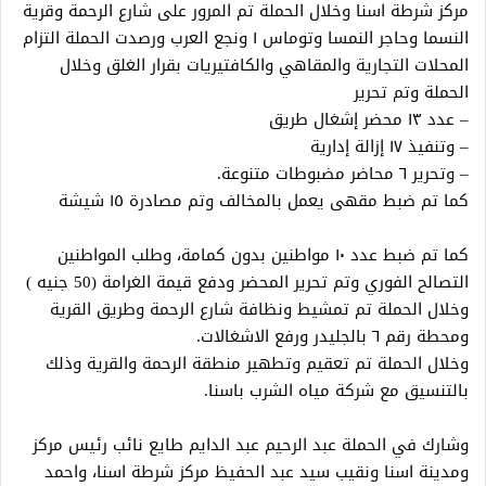
مركز شرطة اسنا وخلال الحملة تم المرور على شارع الرحمة وقرية
النسما وحاجر النمسا وتوماس ١ ونجع العرب ورصدت الحملة التزام
المحلات التجارية والمقاهي والكافتيريات بقرار الغلق وخلال
الحملة وتم تحرير
– عدد ١٣ محضر إشغال طريق
– وتنفيذ ١٧ إزالة إدارية
– وتحرير ٦ محاضر مضبوطات متنوعة.
كما تم ضبط مقهى يعمل بالمخالف وتم مصادرة ١٥ شيشة
كما تم ضبط عدد ١٠ مواطنين بدون كمامة، وطلب المواطنين
التصالح الفوري وتم تحرير المحضر ودفع قيمة الغرامة (50 جنيه )
وخلال الحملة تم تمشيط ونظافة شارع الرحمة وطريق القرية
ومحطة رقم ٦ بالجليدر ورفع الاشغالات.
وخلال الحملة تم تعقيم وتطهير منطقة الرحمة والقرية وذلك
بالتنسيق مع شركة مياه الشرب باسنا.
وشارك في الحملة عبد الرحيم عبد الدايم طايع نائب رئيس مركز
ومدينة اسنا ونقيب سيد عبد الحفيظ مركز شرطة اسنا، واحمد