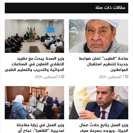
مقالات ذات صلة
ساحة “الطيب” تعلن ضوابط
وزير الصحة يبحث مع نظيره
جديدة لتنظيم استقبال
التشادي التعاون في الصناعات
المواطنين
الدوائية والتدريب والتعليم الطبى
7 أغسطس، 2026
6 أغسطس، 2026
وزير العمل يتابع حادث عمال
وزير العمل في زيارة مفاجئة
الجيزة.. ويوجه بسرعة صرف
لمديرية “القاهرة”: نجاح أي