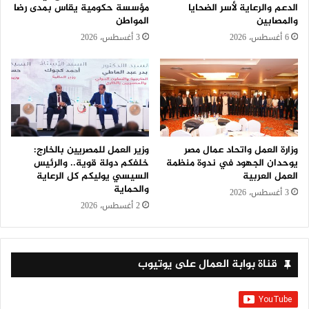
الدعم والرعاية لأسر الضحايا
مؤسسة حكومية يقاس بمدى رضا
والمصابين
المواطن
6 أغسطس، 2026
3 أغسطس، 2026
وزارة العمل واتحاد عمال مصر
وزير العمل للمصريين بالخارج:
يوحدان الجهود في ندوة منظمة
خلفكم دولة قوية.. والرئيس
العمل العربية
السيسي يوليكم كل الرعاية
والحماية
3 أغسطس، 2026
2 أغسطس، 2026
قناة بوابة العمال على يوتيوب