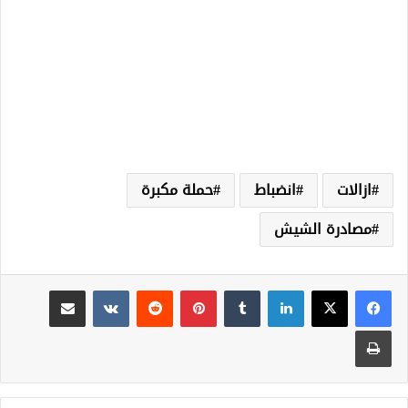
ازالات
انضباط
حملة مكبرة
مصادرة الشيش
لينكدإن
‏Tumblr
بينتيريست
‏Reddit
‏VKontakte
مشاركة عبر البريد
طباعة