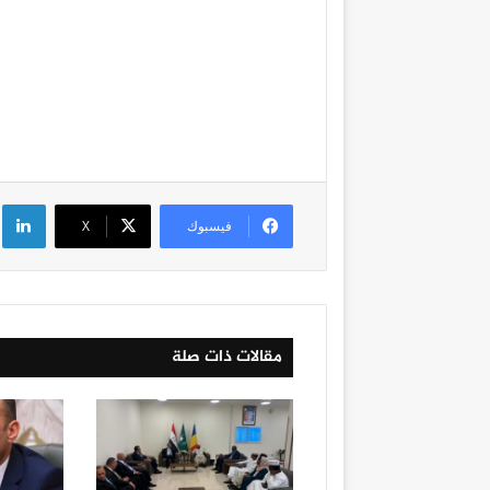
لي
فيسبوك
‫X
مقالات ذات صلة