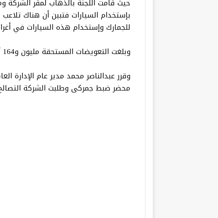
حيث قامت اللجنة بالذهاب لمقر الشركة وم
بإستخدام السيارات فتبين أن هناك تلاعب ف
للجمارك وإستخدام هذه السيارات في أغراض
وبلغت التعويضات المستحقة مليون و164 ألف و 822 جنيه .
وقرر عبدالناصر محمد مدير عام الإدارة العام
محضر ضبط جمركى وطلبت الشركة التصالح و