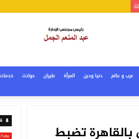
لة
عرب و عالم
دنيا ودين
المرأة
طيران
حوادث
خدمات
قن
 بالقاهرة تضبط