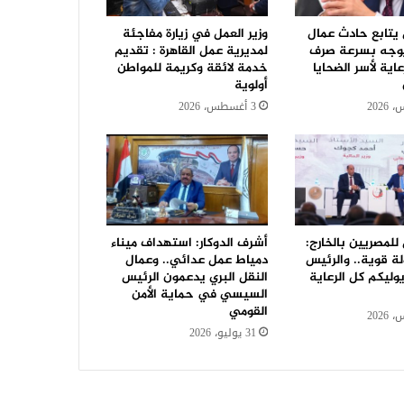
 يتابع حادث عمال
وزير العمل في زيارة مفاجئة
ويوجه بسرعة صرف
لمديرية عمل القاهرة : تقديم
عاية لأسر الضحايا
خدمة لائقة وكريمة للمواطن
أولوية
3 أغسطس، 2026
 للمصريين بالخارج:
أشرف الدوكار: استهداف ميناء
ة قوية.. والرئيس
دمياط عمل عدائي.. وعمال
ليكم كل الرعاية
النقل البري يدعمون الرئيس
السيسي في حماية الأمن
القومي
31 يوليو، 2026