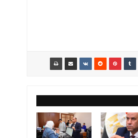
نكدإن
‏Tumblr
بينتيريست
‏Reddit
‏VKontakte
مشاركة عبر البريد
طباعة