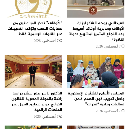
الغيطاني يوجه الشكر لوزارة
“الأوقاف” تحذر المواطنين من
الأوقاف ومديرية أوقاف أسيوط
عصابات النصب وتؤكد: التعيينات
بعد النجاح المتميز لمشروع «دولة
عبر القنوات الرسمية فقط
التلاوة»
7 أغسطس، 2026
7 أغسطس، 2026
المجلس الأعلى للشئون الإسلامية
الدكتور ياسر صقر ينشر دراسة
واصل تدريب ذوي الهمم ضمن
رائدة بالمجلة المصرية للقانون
فعاليات مبادرة “قدرات”
الدولي حول تنظيم العمل عبر
المنصات الرقمية
7 أغسطس، 2026
7 أغسطس، 2026