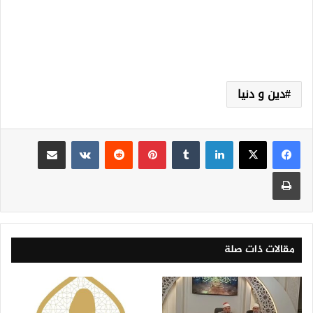
دين و دنيا
لينكدإن
‏Tumblr
بينتيريست
‏Reddit
‏VKontakte
مشاركة عبر البريد
طباعة
مقالات ذات صلة