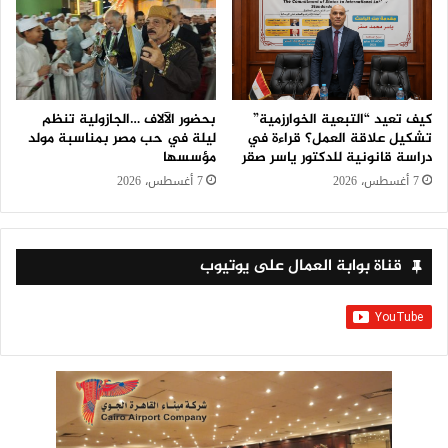
كيف تعيد “التبعية الخوارزمية”
بحضور الآلاف …الجازولية تنظم
تشكيل علاقة العمل؟ قراءة في
ليلة في حب مصر بمناسبة مولد
دراسة قانونية للدكتور ياسر صقر
مؤسسها
7 أغسطس، 2026
7 أغسطس، 2026
قناة بوابة العمال على يوتيوب