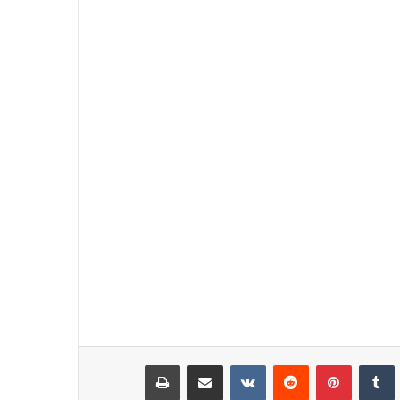
نكدإن
‏Tumblr
بينتيريست
‏Reddit
‏VKontakte
مشاركة عبر البريد
طباعة