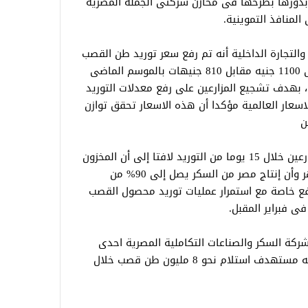
 بدورها بطرحها فى مخازن شركتى الجملة المصرية
لمنافذ التموينية.
والتجارة الداخلية أنه تم رفع سعر توريد طن القصب
الموسم الحالى بواقع 290 جنيها لتصل إلى 1100 جنيه مقابل 810 جنيهات بالموسم الماضى
 بهدف تشجيع المزارعين على رفع معدلات التوريد
لاسعار العالمية مؤكدا أن هذه الاسعار تحقق توازن
ن
وأوضح الوزير أنه يتم سداد مستحقات المزارعين خلال 15 يوما من التوريد لافتا إلى أن المخزون
الاستراتيجى من السكر يتعدى الثلاثة أشهر وأن إنتاج مصر من السكر يصل إلى 90% من
فع خاصة مع استمرار عمليات توريد محصول القصب
ى فبراير المقبل.
شركة السكر والصناعات التكاملية المصرية احدى
شركات القابضة الغذائية بوزارة التموين، أنه مستهدف استلام نحو 8 مليون طن قصب خلال