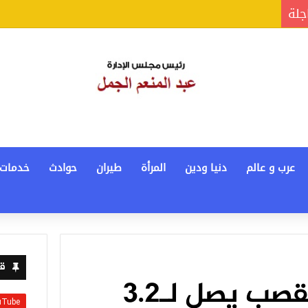
جلة
عرب و عالم
دنيا ودين
المرأة
طيران
حوادث
خدمات
قن
توريد محصول القصب يصل لـ3.2