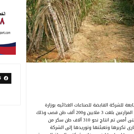
ت
بعة للشركة القابضة للصناعات الغذائيه بوزارة
التموين أن نسب توريد محصول القصب من المزارعين بلغت 3 ملايين و200 ألف طن قصب وذلك
من بدء الموسم نهاية ديسمبر الماضى وحتى أمس تم انتاج نحو 310 آلاف طن سكر من
ارى تكريرها وتعبئتها وتوريدها إلى الشركة