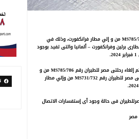
أعلنت مصر للطيران، إلغاء رحلتيها، رقم MS785/786 من و إلي مطار فرانكفورت، وذلك في
ارى برلين وفرانكفورت – ألمانيا والتى تفيد بوجود
.
وقالت مصر للطيران، إنه بناء على ذلك سيتم إلغاء رحلتى مصر للطيران رقم MS785/786 من و
إلي مطار فرانكفورت، كما سيتم إلغاء رحلتى مصر للطيران رقم MS731/732 من وإلي مطار
ت
صرللطيران فى حالة وجود أى إستفسارات الاتصال