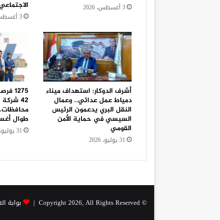
الاجتماعي
3 أغسطس، 2026
3 أغسطس، 2026
أشرف الدوكار: استهداف ميناء
1275 ف
دمياط عمل عدائي.. وعمال
النقل البري يدعمون الرئيس
محافظات..
السيسي في حماية الأمن
طوال أغ
القومي
31 يوليو، 2026
31 يوليو، 2026
© Copyright 2026, All Rights Reserved |
بوابة ال