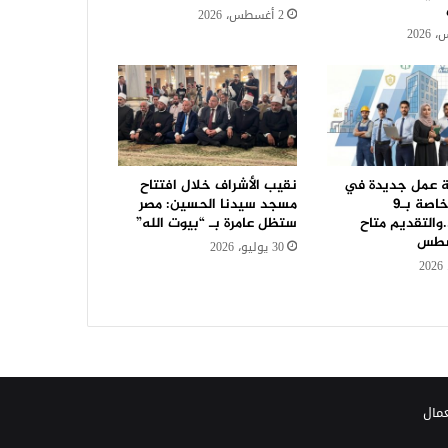
2 أغسطس، 2026
رصة عمل جديدة في
نقيب الأشراف خلال افتتاح
42 شركة خاصة بـ9
مسجد سيدنا الحسين: مصر
والتقديم متاح
ستظل عامرة بـ “بيوت الله”
سطس
30 يوليو، 2026
عمال