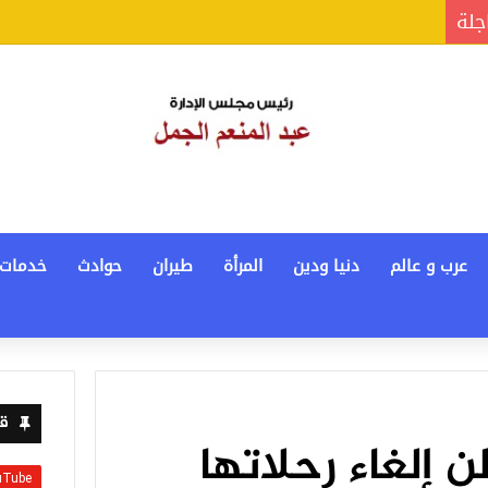
جلة
عرب و عالم
دنيا ودين
المرأة
طيران
حوادث
خدمات
قن
 إلغاء رحلاتها