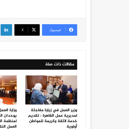
لي
فيسبوك
‫X
مقالات ذات صلة
وزير العمل في زيارة مفاجئة
وزارة العم
لمديرية عمل القاهرة : تقديم
يوحدان ال
خدمة لائقة وكريمة للمواطن
لمنظمة الع
أولوية
العمل النق