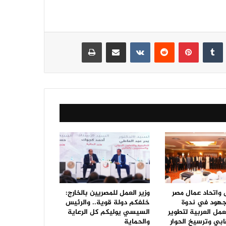
نكدإن
‏Tumblr
بينتيريست
‏Reddit
‏VKontakte
مشاركة عبر البريد
طباعة
ل واتحاد عمال مصر
وزير العمل للمصريين بالخارج:
جهود في ندوة
خلفكم دولة قوية.. والرئيس
مل العربية لتطوير
السيسي يوليكم كل الرعاية
ابي وترسيخ الحوار
والحماية