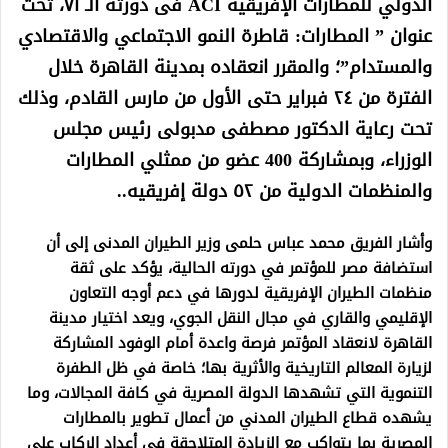
الدولي للمطارات الإفريقية ACI فى دورته الـ ٧١، تحت
عنوان ” المطارات: قاطرة النمو الاجتماعي والاقتصادي
والمستدام”؛ والمقرر انعقاده بمدينة القاهرة خلال
الفترة من ٢٤ فبراير حتى الأول من مارس القادم، وذلك
تحت رعاية الدكتور مصطفى مدبولى رئيس مجلس
الوزراء، وبمشاركة 400 عضو من ممثلي المطارات
والمنظمات الدولية من ٥٢ دولة إفريقيه..
وأشار الفريق محمد عباس حلمى وزير الطيران المدنى إلى أن
استضافة مصر للمؤتمر في دورته الحالية، يؤكد على ثقة
منظمات الطيران الإفريقية لدورها في دعم أوجه التعاون
الإقليمي والقاري في مجال النقل الجوي، ويعد اختيار مدينة
القاهرة لانعقاد المؤتمر فرصة واعدة أمام الوفود المشاركة
لزيارة المعالم التاريخية والأثرية بها؛ خاصة في ظل الطفرة
التنموية التي تشهدها الدولة المصرية في كافة المجالات، وما
يشهده قطاع الطيران المدني من أعمال تطوير بالمطارات
المصرية بما يتواكب مع الزيادة المتلاحقة في أعداد الركاب على