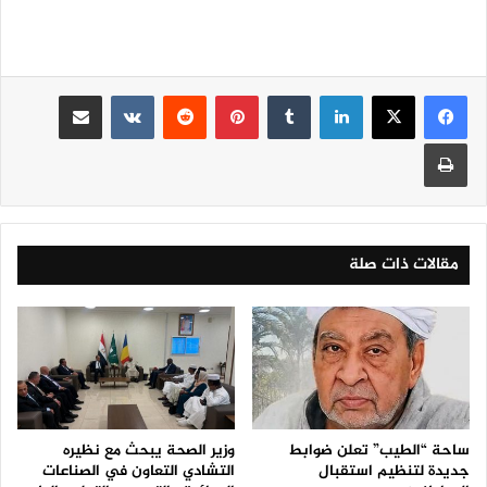
لينكدإن
‏Tumblr
بينتيريست
‏Reddit
‏VKontakte
مشاركة عبر البريد
طباعة
مقالات ذات صلة
ساحة “الطيب” تعلن ضوابط
وزير الصحة يبحث مع نظيره
جديدة لتنظيم استقبال
التشادي التعاون في الصناعات