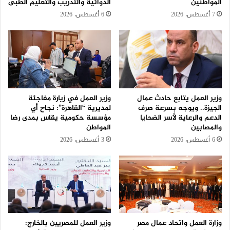
المواطنين
الدوائية والتدريب والتعليم الطبى
7 أغسطس، 2026
6 أغسطس، 2026
وزير العمل يتابع حادث عمال
وزير العمل في زيارة مفاجئة
الجيزة.. ويوجه بسرعة صرف
لمديرية “القاهرة”: نجاح أي
الدعم والرعاية لأسر الضحايا
مؤسسة حكومية يقاس بمدى رضا
والمصابين
المواطن
6 أغسطس، 2026
3 أغسطس، 2026
وزارة العمل واتحاد عمال مصر
وزير العمل للمصريين بالخارج: