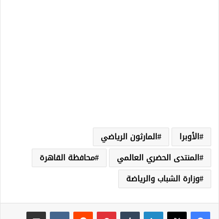
الأوبرا
المارثون الرياضي
المنتدى الحضري العالمي
محافظة القاهرة
وزارة الشباب والرياضة
لينكدإن
‏Tumblr
بينتيريست
‏Reddit
‏VKontakte
مشاركة عبر البريد