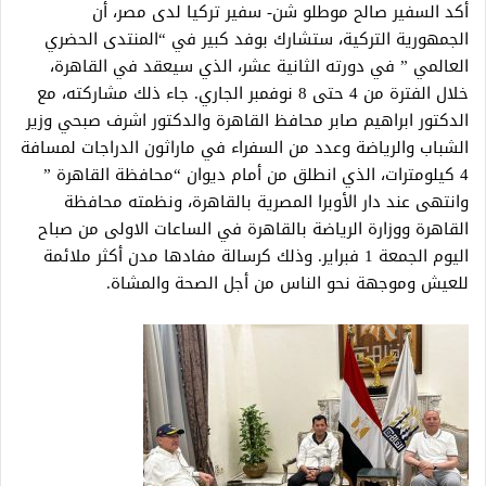
أكد السفير صالح موطلو شن- سفير تركيا لدى مصر، أن
الجمهورية التركية، ستشارك بوفد كبير في “المنتدى الحضري
العالمي ” في دورته الثانية عشر، الذي سيعقد في القاهرة،
خلال الفترة من 4 حتى 8 نوفمبر الجاري. جاء ذلك مشاركته، مع
الدكتور ابراهيم صابر محافظ القاهرة والدكتور اشرف صبحي وزير
الشباب والرياضة وعدد من السفراء في ماراثون الدراجات لمسافة
4 كيلومترات، الذي انطلق من أمام ديوان “محافظة القاهرة ”
وانتهى عند دار الأوبرا المصرية بالقاهرة، ونظمته محافظة
القاهرة ‏ووزارة الرياضة بالقاهرة في الساعات الاولى من صباح
اليوم الجمعة 1 فبراير. وذلك ك‏‏رسالة مفادها مدن أكثر ملائمة
للعيش وموجهة نحو الناس من أجل الصحة والمشاة. ‏