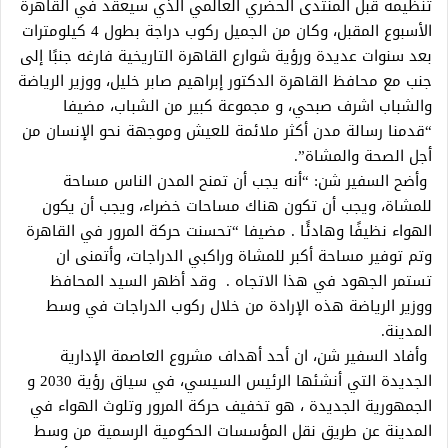
تنظيمه قبل ‏المنتدى الحضري العالمي الذي سيعقد في القاهرة
الأسبوع المقبل، وكان من الجميل ركوب دراجة بطول 4 كيلومترات
بعد ‏سنوات عديدة ورؤية شوارع القاهرة التاريخية فارغه جنبًا إلى
جنب مع محافظ القاهرة الدكتور إبراهيم صابر خليل، ووزير ‏الرياضة
والشباب اشرف صبحي، و مجموعة كبير من الشباب، مضيفا
“قدمنا رسالة مدن أكثر ملائمة للعيش وموجهة نحو ‏الإنسان من
أجل الصحة والمشاة”.‏
‎ ‎وأضح السفير شن: “أنه يجب أن تمنح المدن الناس مساحة
للمشاة، ويجب أن تكون هناك مساحات خضراء، ويجب أن يكون
الهواء ‏نظيفًا وهادئًا . مضيفا “تحسنت حركة المرور في القاهرة
وتم توفير مساحة أكبر للمشاة وراكبي الدراجات، وأتمنى ان
تستمر ‏الجهود في هذا الاتجاه . ‏‎ ‎وقد أظهر السيد المحافظ
ووزير الرياضة هذه الإرادة من خلال ركوب الدراجات في وسط
المدينة.
‏ وأفاد السفير شن، ان أحد أهداف مشروع العاصمة الإدارية
الجديدة التي أنشئها الرئيس السيسي، في سياق رؤية 2030 و
‏الجمهورية الجديدة ، هو تخفيف حركة المرور وتلوث الهواء في
المدينة عن طريق نقل المؤسسات الحكومية الرسمية من وسط