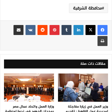
محافظة الشرقية
لينكدإن
‏Tumblr
بينتيريست
‏Reddit
‏VKontakte
مشاركة عبر البريد
طباعة
مقالات ذات صلة
وزير العمل في زيارة مفاجئة
وزارة العمل واتحاد عمال مصر
لمديرية عمل القاهرة : تقديم
يوحدان الجهود في ندوة لمنظمة