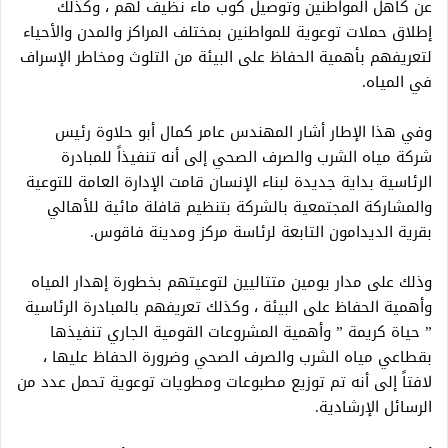
عن كاهل المواطنين وتوصيل كوب ماء نظيف لهم ، وكذلك
إطلاق حملات توعوية للمواطنين بمختلف المراكز والمدن والأحياء
لتعريفهم بأهمية الحفاظ على البيئة من التلوث ومخاطر الإسراف
في المياه.
وفي هذا الإطار أشار المهندس عامر كمال أبو حلاوة رئيس
شركة مياه الشرب والصرف الصحي إلى أنه تنفيذاً للمبادرة
الرئاسية بداية جديدة لبناء الإنسان قامت الإدارة العامة للتوعية
والمشاركة المجتمعية بالشركة بتنظيم قافلة مائية للأهالي
بقرية الديدامون التابعة لرئاسة مركز ومدينة فاقوس.
وذلك على مدار يومين متتاليين لتوعيتهم بخطورة إهدار المياه
وأهمية الحفاظ على البيئة ، وكذلك تعريفهم بالمبادرة الرئاسية
” حياة كريمة ” وأهمية المشروعات القومية الجاري تنفيذها
بقطاعي مياه الشرب والصرف الصحي وضرورة الحفاظ عليها ،
لافتاً إلى أنه تم توزيع مطبوعات ومطويات توعوية تحمل عدد من
الرسائل الإرشادية.