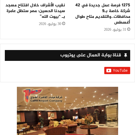
1275 فرصة عمل جديدة في 42
نقيب الأشراف خلال افتتاح مسجد
شركة خاصة بـ9
سيدنا الحسين: مصر ستظل عامرة
محافظات..والتقديم متاح طوال
بـ “بيوت الله”
أغسطس
30 يوليو، 2026
31 يوليو، 2026
قناة بوابة العمال على يوتيوب