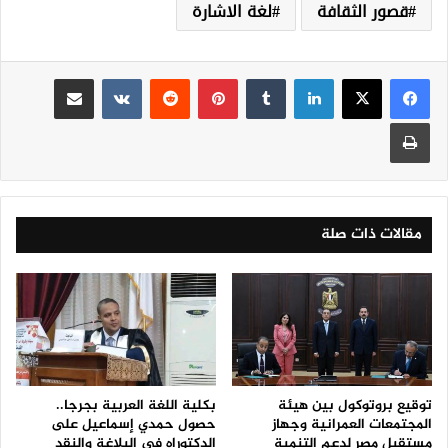
قصور الثقافة
لغة الاشارة
لينكدإن
‏Tumblr
بينتيريست
‏Reddit
‏VKontakte
مشاركة عبر البريد
طباعة
مقالات ذات صلة
توقيع بروتوكول بين هيئة
بكلية اللغة العربية بجرجا..
المجتمعات العمرانية وجهاز
حصول حمدي إسماعيل على
مستقبل مصر لدعم التنمية
الدكتوراه في البلاغة والنقد