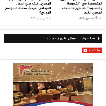
المتخصصة في “الفهرسة
المصري.. كيف صنع العمل
والتصنيف” للعاملين بالمتحف
الميداني نموذجًا مختلفًا للمجتمع
المصري الكبير
المدني؟
2 أغسطس، 2026
29 يوليو، 2026
قناة بوابة العمال على يوتيوب