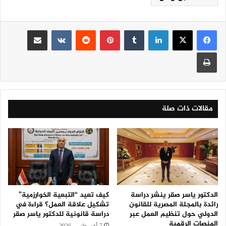
لينكدإن
‏Tumblr
بينتيريست
‏Reddit
‏VKontakte
مشاركة عبر البريد
طباعة
مقالات ذات صلة
الدكتور ياسر صقر ينشر دراسة
كيف تعيد “التبعية الخوارزمية”
رائدة بالمجلة المصرية للقانون
تشكيل علاقة العمل؟ قراءة في
الدولي حول تنظيم العمل عبر
دراسة قانونية للدكتور ياسر صقر
المنصات الرقمية
7 أغسطس، 2026