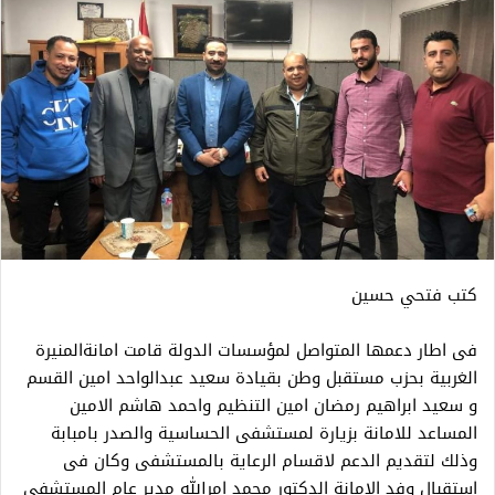
كتب فتحي حسين
فى اطار دعمها المتواصل لمؤسسات الدولة قامت امانةالمنيرة
الغربية بحزب مستقبل وطن بقيادة سعيد عبدالواحد امين القسم
و سعيد ابراهيم رمضان امين التنظيم واحمد هاشم الامين
المساعد للامانة بزيارة لمستشفى الحساسية والصدر بامبابة
وذلك لتقديم الدعم لاقسام الرعاية بالمستشفى وكان فى
استقبال وفد الامانة الدكتور محمد امرالله مدير عام المستشفى