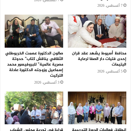
7 أغسطس، 2026
محافظ أسيوط يشهد عقد قران
صالون الدكتورة عصمت الخربوطلي
إحدى فتيات دار الصفا لرعاية
الثقافي يناقش كتاب” حدوتة
اليتيمات
مصرية عالمية” للبروفيسور محمد
إسماعيل وزوجته الدكتورة عادلة
5 أغسطس، 2026
التركيت
3 أغسطس، 2026
انطلاق فعاليات الدورة التدريبية
قراءة في تجربة مجلس الشباب