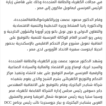
في مجالات الكهرباء والطاقة المتجددة وذلك على هامش زيارة
الرئيس الفرنسي ايمانويل ماكرون إلى مصر .
وقام الدكتور محمود عصمت وزيرالكهرباءوالطاقةالمتجددة،
والدكتورة رانيا المشاط وزيرة التخطيط والتنمية الاقتصادية
والتعاون الدولى و جون نويل باغو وزير أوروبا والشؤون الخارجية و
ريمى ريو المدير العام للوكالة الفرنسية للتنمية بالتوقيع على
اتفاقية تمويل مشروع مركز التحكم الاقليمى بالإسكندرية بحضور
انجيلا ايخوست سفيرة الاتحاد الأوروبى لدى مصر ،
وشهد الدكتور محمود عصمت وزير الكهرباء والطاقة المتجددة
والسيد ايريك لومباغ وزير الاقتصاد والمالية والسيادة الصناعية
والرقمية الفرنسي مراسم التوقيع على عقد لانشاء وتنفيذ مركز
التحكم والتوزيع الكهربائى بشرم الشيخ والذى يقوم بتنفيذه
شركة شنايدر اليكتريك وقام بالتوقيع على الاتفاقية المهندس
جابر دسوقى رئيس مجلس إدارة الشركة القابضة لكهرباء مصر
وسيبا ستيا رييه رئيس مجموعة شمال افريقيا ومصر والمشرق
العربى بشنايدر اليكتريك و بيار جروسجرجا نائب رئيس برنامج DCC