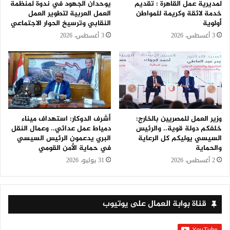
لمديرية عمل القاهرة : تقديم
يوحدان الجهود في ندوة لمنظمة
خدمة لائقة وكريمة للمواطن
العمل العربية لتطوير العمل
أولوية
النقابي وترسيخ الحوار الاجتماعي
3 أغسطس، 2026
3 أغسطس، 2026
وزير العمل للمصريين بالخارج:
أشرف الدوكار: استهداف ميناء
خلفكم دولة قوية.. والرئيس
دمياط عمل عدائي.. وعمال النقل
السيسي يوليكم كل الرعاية
البري يدعمون الرئيس السيسي
والحماية
في حماية الأمن القومي
2 أغسطس، 2026
31 يوليو، 2026
قناة بوابة العمال على يوتيوب