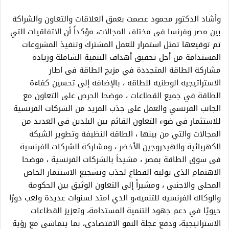
وأشاد الدكتور محمود عصمت بعمق العلاقات والتعاون والشراكة
بين مصر وفرنسا فى مختلف المجالات، مؤكداً أن الاتفاقيات التي
تم توقيعها تمثل استمرار للعمل المشترك وتنفيذ المشروعات
المستدامة من أجل تحقيق أهداف التنمية الشاملة وزيادة
مشاركة الطاقة المتجددة في مزيج الطاقة فى اطار
الاستراتيجية الوطنية للطاقة ، بالإضافة إلى تحسين كفاءة
الطاقة في جميع القطاعات ، موضحا الحرص على التعاون مع
الجانب الفرنسي والعمل على جذب المزيد من الشركات الفرنسية
للاستثمار فى ضوء التعاون القائم بين البلدين في العديد من
المجالات والتي من بينها ، الطاقة النظيفة وتطوير الشبكة
الكهربائية والهيدروجين الأخضر ، ومشاركة الشركات الفرنسية
فى سوق الطاقة بمصر ، مشيداَ بالشركات الفرنسية ، موضحا
الاهتمام الذى يوليه القطاع لجذب وتشجيع الاستثمار الخاص
المحلى والاجنبى ، ومشيراً إلى التعاون الوثيق بين الحكومة
والوكالة الفرنسية للتنمية،و الذي امتد لسنوات عديدة ولعب دورًا
حيويًا في دعم جهود التنمية المستدامة، وتعزيز القطاعات
الاستراتيجية، ودفع عجلة النمو الاقتصادي، بما يتماشى مع رؤية