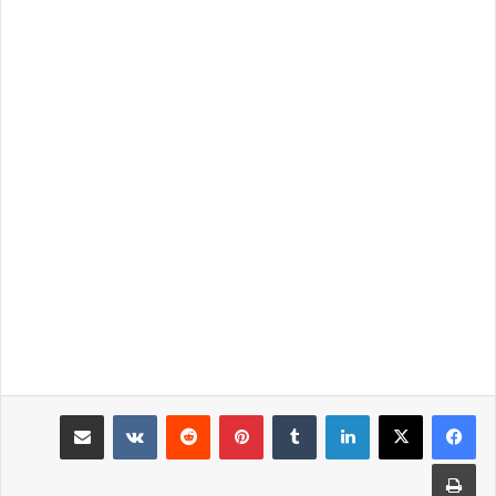
لينكدإن
‏Tumblr
بينتيريست
‏Reddit
‏VKontakte
مشاركة عبر البريد
طباعة