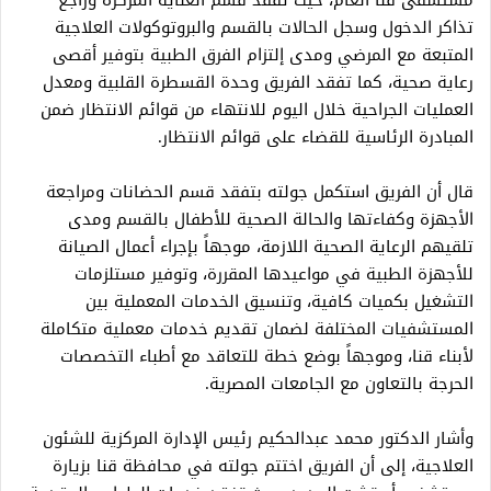
مستشفى قنا العام، حيث تفقد قسم العناية المركزة وراجع
تذاكر الدخول وسجل الحالات بالقسم والبروتوكولات العلاجية
المتبعة مع المرضي ومدى إلتزام الفرق الطبية بتوفير أقصى
رعاية صحية، كما تفقد الفريق وحدة القسطرة القلبية ومعدل
العمليات الجراحية خلال اليوم للانتهاء من قوائم الانتظار ضمن
المبادرة الرئاسية للقضاء على قوائم الانتظار.
قال أن الفريق استكمل جولته بتفقد قسم الحضانات ومراجعة
الأجهزة وكفاءتها والحالة الصحية للأطفال بالقسم ومدى
تلقيهم الرعاية الصحية اللازمة، موجهاً بإجراء أعمال الصيانة
للأجهزة الطبية في مواعيدها المقررة، وتوفير مستلزمات
التشغيل بكميات كافية، وتنسيق الخدمات المعملية بين
المستشفيات المختلفة لضمان تقديم خدمات معملية متكاملة
لأبناء قنا، وموجهاً بوضع خطة للتعاقد مع أطباء التخصصات
الحرجة بالتعاون مع الجامعات المصرية.
وأشار الدكتور محمد عبدالحكيم رئيس الإدارة المركزية للشئون
العلاجية، إلى أن الفريق اختتم جولته في محافظة قنا بزيارة