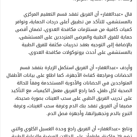
قال «عبدالغفار» أن الفريق تفقد قسم التعقيم المركزي
بالمستشفى، للتأكد من تطبيق أعلى درجات الحماية، وتوافر
كميات كافية من مستلزمات مكافحة العدوى، لضمان أقصى
حماية للفرق الطبية والمرضى المترددين على المستشفى،
بالإضافة إلى التوجيه بعقد تدريبات مكثفة للفرق الطبية
بالمستشفى على أحدث بروتوكولات مكافحة العدوى.
وأردف «عبدالغفار» أن الفريق استكمل الزيارة بتفقد قسم
الحضانات ومراجعة كفاءة الأجهزة، كما اطلع على بيانات الأطفال
المتواجدين في الحضانات والأدوية المستخدمة وفقاً للحالة
الصحية لكل طفل، كما راجع الفريق معمل الكيمياء، مع التأكيد
على تدريب الفريق الطبي على سحب العينات بصورة صحيحة،
مضيفا أن الفريق تفقد بنك الدم وغرفة سحب العينات، وغرفة
التبرع بالدم وتجهيزاتها، وأجهزة فصل الدم.
وتابع «عبدالغفار» أن الفريق راجع وحدة الغسيل الكلوي والتي
تضم 29 ماكينة، واطمأن على الحالات المرضية والرعاية الطبية