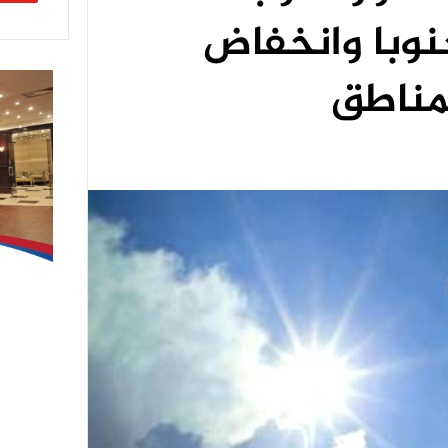
نوبا وانخفاض
مناطق