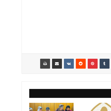
نكدإن
‏Tumblr
بينتيريست
‏Reddit
‏VKontakte
مشاركة عبر البريد
طباعة