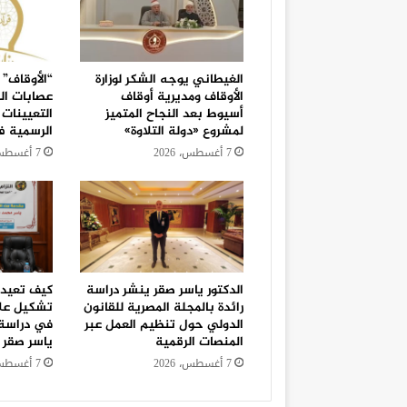
الغيطاني يوجه الشكر لوزارة
“الأوقاف” 
الأوقاف ومديرية أوقاف
عصابات ال
أسيوط بعد النجاح المتميز
التعيينات 
لمشروع «دولة التلاوة»
الرسمية 
7 أغسطس، 2026
7 أغسطس، 2026
الدكتور ياسر صقر ينشر دراسة
كيف تعيد “
رائدة بالمجلة المصرية للقانون
تشكيل علا
الدولي حول تنظيم العمل عبر
في دراسة 
المنصات الرقمية
ياسر صقر
7 أغسطس، 2026
7 أغسطس، 2026