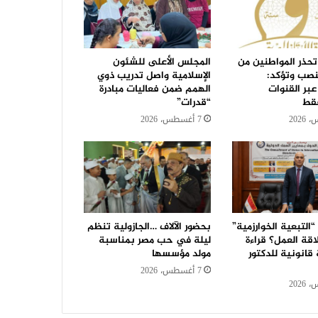
تحذر المواطنين من
المجلس الأعلى للشئون
نصب وتؤكد:
الإسلامية واصل تدريب ذوي
عبر القنوات
الهمم ضمن فعاليات مبادرة
فقط
“قدرات”
7 أغسطس، 2026
التبعية الخوارزمية”
بحضور الآلاف …الجازولية تنظم
قة العمل؟ قراءة
ليلة في حب مصر بمناسبة
قانونية للدكتور
مولد مؤسسها
7 أغسطس، 2026