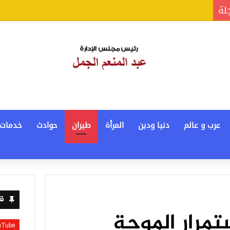
جلة
عرب و عالم
دنيا ودين
المرأة
طيران
حوادث
خدمات
قن
مرار الموجة