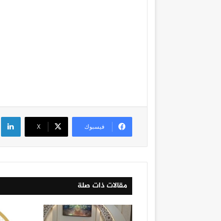
لي
فيسبوك
‫X
مقالات ذات صلة