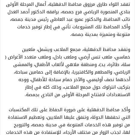
تفقد اللواء طارق مرزوق محافظ الدقهلية، أعمال المرحلة الأولى
بنادي المنصورة الرياضي فرع جمصه، يرافقه الدكتور أحمد العدل
نائب المحافظ، والدكتور عمرو عبد العاطي رئيس مدينة جمصه،
وأكد المحافظ تلك المشروعات تأتي في إطار توفير خدمات
متنوعة ومتميزة بمدينة جمصه.
وتفقد محافظ الدقهلية، مجمع الملاعب ويشمل، ملعبين
خماسي، ملعب تنس أرضي، وملعب بادل، وملعب متعدد الأغراض (
سلة، طائرة، يد)، ومنطقة ملاهي لألعاب الأطفال، والممشى
الرياضي، والمطعم والكافتيريا، بالإضافة إلى حمامين سباحة،
أحدهما نصف أوليمبي، والآخر حمام سباحة للأطفال، ووجه
بتركيب انترلوك حول مجمع الملاعب، وذلك كله في إطار
الاستعدادات لافتتاح المرحلة الأولى من النادي بجمصة.
وأكد محافظ الدقهلية على ضرورة الحفاظ على تلك المكتسبات
التي تحققها الدولة، وتنفق عليها الملايين، وتعظيم الاستفادة
من توفير هذه الخدمات المتنوعة في مدينة جمصه، والترويج
لها، لجذب الزوار من مختلف الأرجاء، للإستفادة من هذه الخدمات