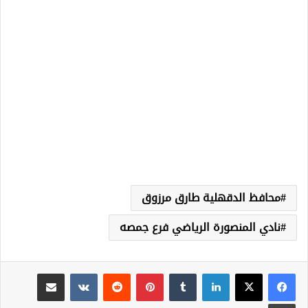
محافظ الدقهلية طارق مرزوق
نادي المنصورة الرياضي فرع جمصه
لينكدإن
‏Tumblr
بينتيريست
‏Reddit
‏VKontakte
مشاركة عبر البريد
طباعة