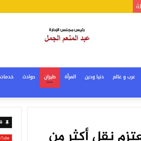
لة
عرب و عالم
دنيا ودين
المرأة
طيران
حوادث
خدمات
قن
عتزم نقل أكثر من