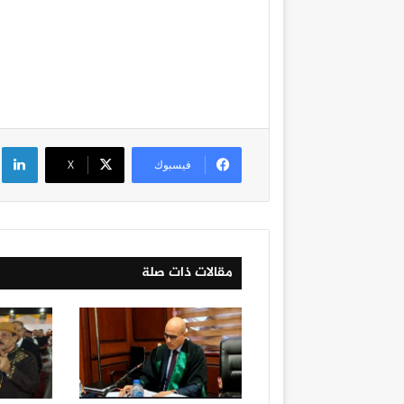
لي
فيسبوك
‫X
مقالات ذات صلة