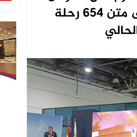
60 ألف حاج على متن 654 رحلة
لحالي