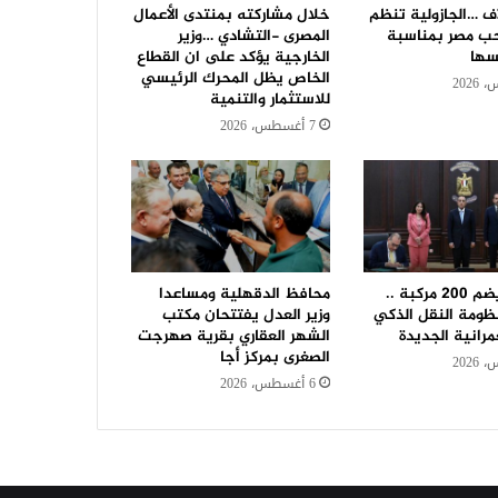
اف …الجازولية تنظم
خلال مشاركته بمنتدى الأعمال
ب مصر بمناسبة
المصرى -التشادي …وزير
سها
الخارجية يؤكد على ان القطاع
الخاص يظل المحرك الرئيسي
للاستثمار والتنمية
7 أغسطس، 2026
بأسطول يضم 200 مركبة ..
محافظ الدقهلية ومساعدا
ومة النقل الذكي
وزير العدل يفتتحان مكتب
مرانية الجديدة
الشهر العقاري بقرية صهرجت
الصغرى بمركز أجا
6 أغسطس، 2026