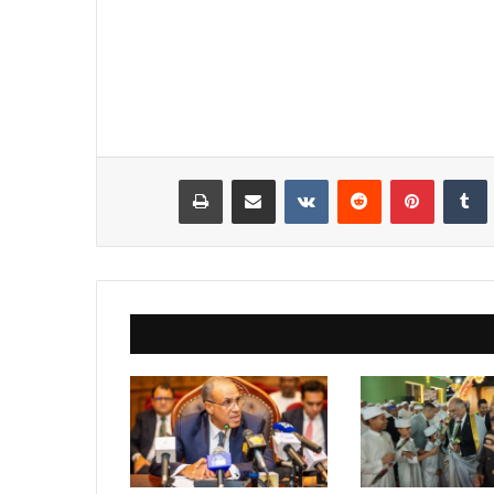
نكدإن
‏Tumblr
بينتيريست
‏Reddit
‏VKontakte
مشاركة عبر البريد
طباعة