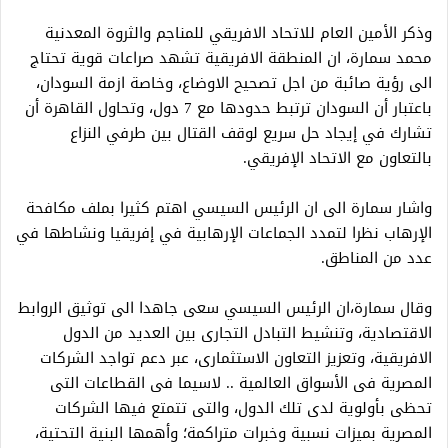
وذكر الأمين العام للاتحاد الافريقي للمناجم والثروة المعدنية
محمد سمارة، ان المنطقة الافريقية تشهد صراعات قوية تحتاج
الى رؤية صائبة من اجل تصحيح الاوضاع، وخاصة ازمة السودان،
باعتبار أن السودان ترتبط حدودها مع 7 دول، وتحاول القاهرة أن
تشارك في إيجاد حل سريع لوقف القتال بين طرفي النزاع
بالتعاون مع الاتحاد الإفريقي.
واشار سمارة الى ان الرئيس السيسي اهتم كثيرا بملف مكافحة
الإرهاب نظرا لتمدد الجماعات الإرهابية في إفريقيا ونشاطها في
عدد من المناطق.
وقال سمارة،ان الرئيس السيسي سعى جاهدا الى توثيق الروابط
الاقتصادية، وتنشيط التبادل التجارى بين العديد من الدول
الافريقية، وتعزيز التعاون الاستثمارى، عبر دعم تواجد الشركات
المصرية فى الأسواق العالمية .. لاسيما فى القطاعات التى
تحظى بأولوية لدى تلك الدول، والتى تتمتع فيها الشركات
المصرية بميزات نسبية وخبرات متراكمة؛ وأهمها البنية التحتية،