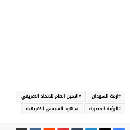
ازمة السودان
الامين العام للاتحاد الافريقي
الرؤية المصرية
جهود السيسي الافريقية
لينكدإن
‏Tumblr
بينتيريست
‏Reddit
‏VKontakte
مشاركة عبر البريد