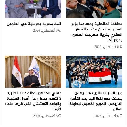
محافظ الدقهلية ومساعدا وزير
قمة مصرية بحرينية في العلمين
العدل يفتتحان مكتب الشهر
6 أغسطس، 2026
العقاري بقرية صهرجت الصغرى
بمركز أجا
6 أغسطس، 2026
وزير الشباب والرياضة.. يهنئ
مفتي الجمهورية:الصفات الخبرية
بطلات مصر لكرة اليد بعد التأهل
لا تُفهم بمعزل عن أصول العقيدة
التاريخي للمربع الذهبي لبطولة
وقواعد الاستدلال التي قررها علماء
العالم
الأمة
6 أغسطس، 2026
6 أغسطس، 2026