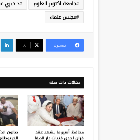
جامعة اكتوبر للعلوم
د خيري عب
مجلس علماء
لي
فيسبوك
‫X
مقالات ذات صلة
محافظ أسيوط يشهد عقد
صالون الد
قران إحدى فتيات دار الصفا
الخربوطلي