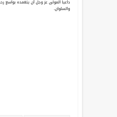
داعياً المولى عز وجل أن يتغمده بواسع رح
والسلوان.