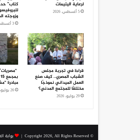
لرعاية اليتيمات
كتاب” حدو
للبروفيسو
5 أغسطس، 2026
وزوجته الد
3 أغسطس، 2026
قراءة في تجربة مجلس
“مصريات”
الشباب المصري.. كيف صنع
ب
العمل الميداني نموذجًا
مبادرة “مش
مختلفًا للمجتمع المدني؟
26 يوليو، 2026
29 يوليو، 2026
© Copyright 2026, All Rights Reserved |
بوابة ال