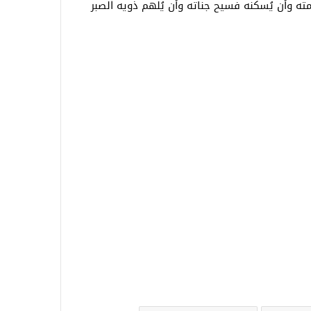
مته وأن يُسكنه فسيح جناته وأن يُلهم ذويه الصبر