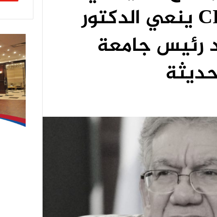
في واشنطن CPS ينعي الدكتور
د رئيس جامعة
لحديثة