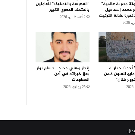
تة مصرية عالمية”
“الفهرسة والتصنيف” للعاملين
ر محمد إسماعيل
بالمتحف المصري الكبير
كتورة عادلة التركيت
2 أغسطس، 2026
 أحدث جدارية
إنجاز مهني جديد.. حسام نوار
مجمع 15 مايو للفنون ضمن
يعزز خبراته في أمن
روع فنان”
المعلومات
25 يوليو، 2026
عمال