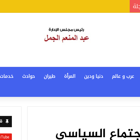
جلة
عرب و عالم
دنيا ودين
المرأة
طيران
حوادث
خدمات
قن
جتماع السياسي