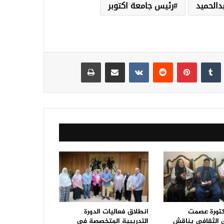
دالحميد
رئيس جامعة اكتوبر
نكدإن
‏Tumblr
بينتيريست
‏Reddit
‏VKontakte
مشاركة عبر البريد
طباعة
كتورة عصمت
انطلاق فعاليات الدورة
 الثقافي يناقش
التدريبية المتخصصة في