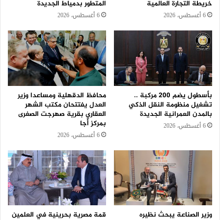
خريطة التجارة العالمية
المتطور بدمياط الجديدة
6 أغسطس، 2026
6 أغسطس، 2026
بأسطول يضم 200 مركبة ..
محافظ الدقهلية ومساعدا وزير
تشغيل منظومة النقل الذكي
العدل يفتتحان مكتب الشهر
بالمدن العمرانية الجديدة
العقاري بقرية صهرجت الصغرى
بمركز أجا
6 أغسطس، 2026
6 أغسطس، 2026
وزير الصناعة يبحث نظيره
قمة مصرية بحرينية في العلمين