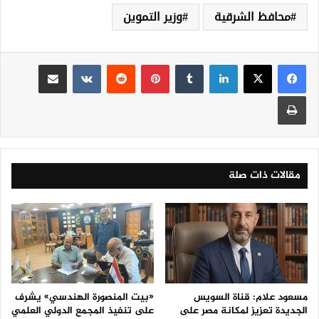
محافظ الشرقية
وزير التموين
لينكدإن
‏Tumblr
بينتيريست
‏Reddit
‏VKontakte
مشاركة عبر البريد
طباعة
مقالات ذات صلة
مسعود علام: قناة السويس
«بيت المنصورة الهندسي» يشرف
الجديدة تعزيز لمكانة مصر على
على تنفيذ المجمع الدولي العلمي