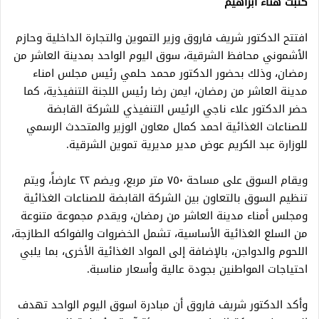
كتبت هناء ابراهيم
افتتح الدكتور شريف فاروق وزير التموين والتجارة الداخلية وحازم
الأشموني محافظ الشرقية، سوق اليوم الواحد بمدينة العاشر من
رمضان، وذلك بحضور الدكتور محمد حلمي رئيس مجلس امناء
مدينة العاشر من رمضان، ايمن رضا رئيس اللجنة التنفيذية، كما
حضر الدكتور علاء ناجي الرئيس التنفيذي للشركة القابضة
للصناعات الغذائية احمد كمال معاون الوزير والمتحدث الرسمي
للوزارة عبد الكريم عوض مدير مديرية تموين الشرقية.
ويقام السوق على مساحة ٧٥٠ متر مربع، ويضم ٢٢ عارضاً، ويتم
تنظيم السوق بالتعاون بين الشركة القابضة للصناعات الغذائية
ومجلس أمناء مدينة العاشر من رمضان، ويقدم مجموعة متنوعة
من السلع الغذائية الأساسية، تشمل الخضروات والفواكه الطازجة،
اللحوم والدواجن، بالإضافة إلى المواد الغذائية الأخرى، بما يلبي
احتياجات المواطنين بجودة عالية وأسعار مناسبة.
وأكد الدكتور شريف فاروق أن مبادرة اسوق اليوم الواحد تهدف