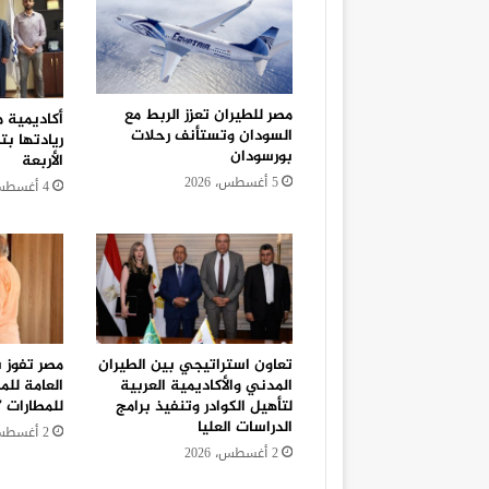
مصر للطيران تعزز الربط مع
أكاديمية 
السودان وتستأنف رحلات
بورسودان
الأربعة
5 أغسطس، 2026
4 أغسطس، 2026
تعاون استراتيجي بين الطيران
مصر تفوز 
المدني والأكاديمية العربية
العامة لل
لتأهيل الكوادر وتنفيذ برامج
للمطارات 2027
الدراسات العليا
2 أغسطس، 2026
2 أغسطس، 2026