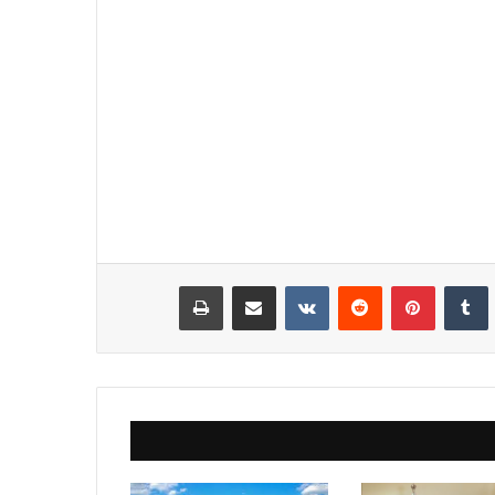
نكدإن
‏Tumblr
بينتيريست
‏Reddit
‏VKontakte
مشاركة عبر البريد
طباعة