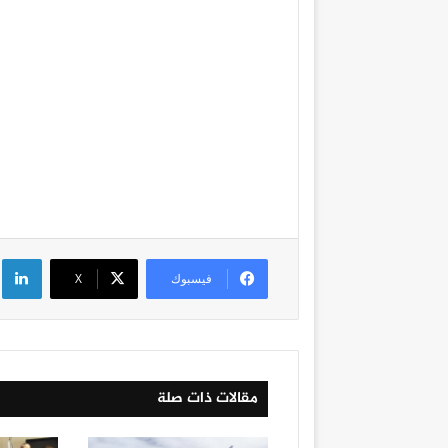
لي
فيسبوك
‫X
مقالات ذات صلة