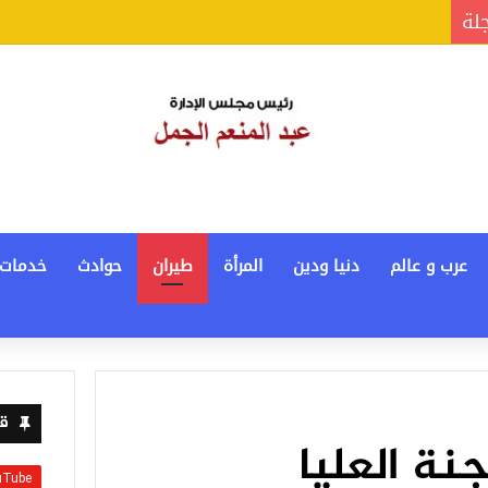
جلة
عرب و عالم
دنيا ودين
المرأة
طيران
حوادث
خدمات
قن
نة العليا