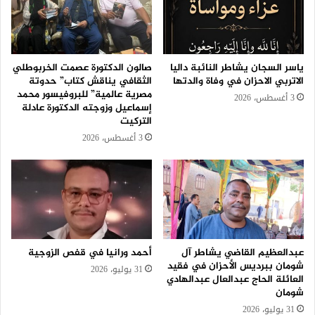
ياسر السجان يشاطر النائبة داليا
صالون الدكتورة عصمت الخربوطلي
الاتربي الاحزان في وفاة والدتها
الثقافي يناقش كتاب” حدوتة
مصرية عالمية” للبروفيسور محمد
3 أغسطس، 2026
إسماعيل وزوجته الدكتورة عادلة
التركيت
3 أغسطس، 2026
عبدالعظيم القاضي يشاطر آل
أحمد ورانيا في قفص الزوجية
شومان ببرديس الأحزان في فقيد
31 يوليو، 2026
العائلة الحاج عبدالعال عبدالهادي
شومان
31 يوليو، 2026