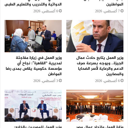
المواطنين
الدوائية والتدريب والتعليم الطبى
7 أغسطس، 2026
6 أغسطس، 2026
وزير العمل يتابع حادث عمال
وزير العمل في زيارة مفاجئة
الجيزة.. ويوجه بسرعة صرف
لمديرية “القاهرة”: نجاح أي
الدعم والرعاية لأسر الضحايا
مؤسسة حكومية يقاس بمدى رضا
والمصابين
المواطن
6 أغسطس، 2026
3 أغسطس، 2026
وزارة العمل واتحاد عمال مصر
وزير العمل للمصريين بالخارج: