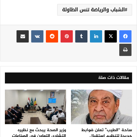
الشباب والرياضة تنس الطاولة
لينكدإن
‏Tumblr
بينتيريست
‏Reddit
‏VKontakte
مشاركة عبر البريد
طباعة
مقالات ذات صلة
ساحة “الطيب” تعلن ضوابط
وزير الصحة يبحث مع نظيره
جديدة لتنظيم استقبال
التشادي التعاون في الصناعات