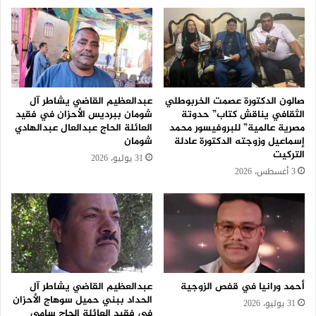
صالون الدكتورة عصمت الخربوطلي
عبدالعظيم القاضي يشاطر آل
الثقافي يناقش كتاب” حدوتة
شومان ببرديس الأحزان في فقيد
مصرية عالمية” للبروفيسور محمد
العائلة الحاج عبدالعال عبدالهادي
إسماعيل وزوجته الدكتورة عادلة
شومان
التركيت
31 يوليو، 2026
3 أغسطس، 2026
أحمد ورانيا في قفص الزوجية
عبدالعظيم القاضي يشاطر آل
الحداد ببني حميل سوهاج الأحزان
31 يوليو، 2026
في فقيد العائلة الحاج سامي