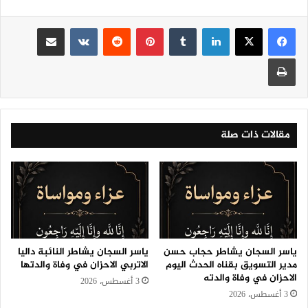
لينكدإن
‏Tumblr
بينتيريست
‏Reddit
‏VKontakte
مشاركة عبر البريد
طباعة
مقالات ذات صلة
ياسر السجان يشاطر حجاب حسن
ياسر السجان يشاطر النائبة داليا
مدير التسويق بقناه الحدث اليوم
الاتربي الاحزان في وفاة والدتها
الاحزان في وفاة والدته
3 أغسطس، 2026
3 أغسطس، 2026