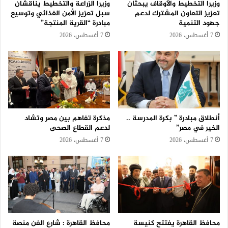
وزيرا التخطيط والأوقاف يبحثان
وزيرا الزراعة والتخطيط يناقشان
تعزيز التعاون المشترك لدعم
سبل تعزيز الأمن الغذائي وتوسيع
جهود التنمية
مبادرة “القرية المنتجة”
7 أغسطس، 2026
7 أغسطس، 2026
أنطلاق مبادرة ” بكرة المدرسة ..
مذكرة تفاهم بين مصر وتشاد
الخير في مصر”
لدعم القطاع الصحى
7 أغسطس، 2026
7 أغسطس، 2026
محافظ القاهرة يفتتح كنيسة
محافظ القاهرة : شارع الفن منصة