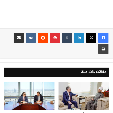
لينكدإن
‏Tumblr
بينتيريست
‏Reddit
‏VKontakte
مشاركة عبر البريد
طباعة
مقالات ذات صلة