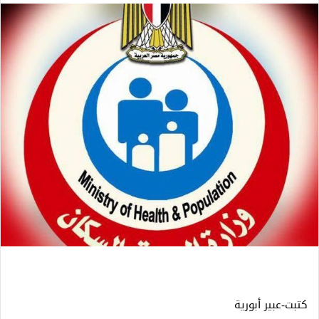
كتبت-عبير أبورية