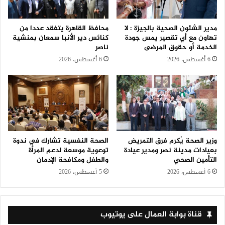
مدير الشئون الصحية بالجيزة : لا
محافظ القاهرة يتفقد عددا من
تهاون مع أي تقصير يمس جودة
كنائس دير الأنبا سمعان بمنشية
الخدمة أو حقوق المرضى
ناصر
6 أغسطس، 2026
6 أغسطس، 2026
وزير الصحة يُكرم فرق التمريض
الصحة النفسية تشارك في ندوة
بعيادات مدينة نصر ومدير عيادة
توعوية موسعة لدعم المرأة
التأمين الصحي
والطفل ومكافحة الإدمان
6 أغسطس، 2026
5 أغسطس، 2026
قناة بوابة العمال على يوتيوب