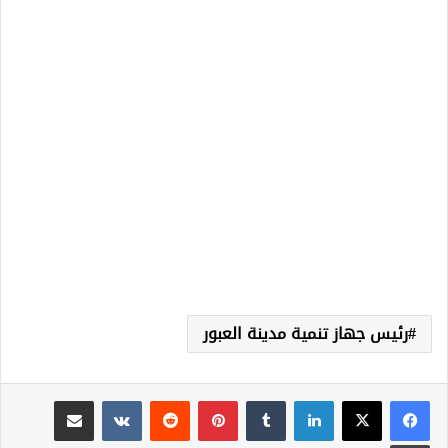
رئيس جهاز تنمية مدينة العبور
لينكدإن
‏Tumblr
بينتيريست
‏Reddit
‏VKontakte
مشاركة عبر البريد
طباعة