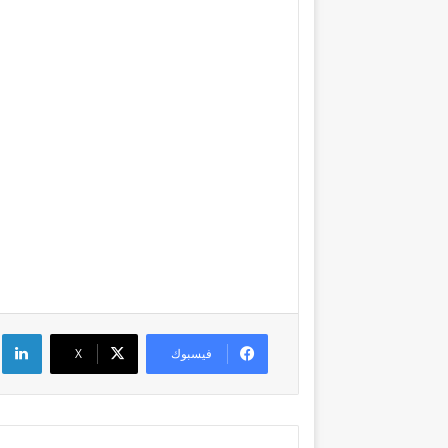
لي
فيسبوك
‫X