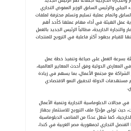
 والتجارة الخارجية اجتماعاً ضم الرئيس الجديد
ء البيلي والرئيس السابق الوزير المفوض التجاري
السابق واتمام عملية تسليم وتسلم محترفة لملفات
ية عمل الهيئة في أداء مهام عملها كأحد أهم
ر والتجارة الخاريجة، مطالباً الرئيس الجديد بالعمل
ا للقيام بجهود أكثر فاعلية في الترويج للمنتجات
هيئة بسرعة العمل على صياغة وتنفيذ خطة عمل
 المعارض الدولية وفق أحدث المعايير العالمية،
الشراكة مع مجتمع الأعمال، بما يسهم في زيادة
عم مستهدفات الدولة لتحقيق النمو الاقتصادي
ي.
لبيلي بخبرة مهنية تتجاوز 25 عامًا في مجالات الدبلوماسية التجارية وتنمية الأعمال
، حيث تولى مؤخرًا ملف الترويج للاستثمار بجهاز
 الخارجية، كما شغل عددًا من المناصب الدبلوماسية
 القنصل التجاري لجمهورية مصر العربية في كندا،