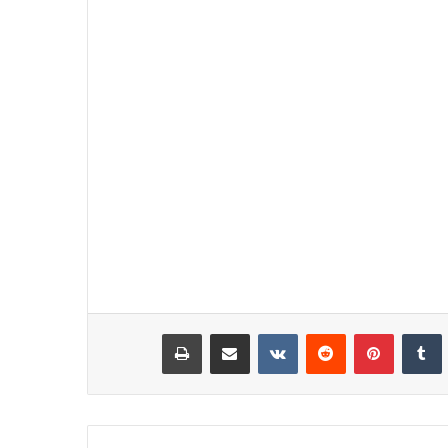
نكدإن
‏Tumblr
بينتيريست
‏Reddit
‏VKontakte
مشاركة عبر البريد
طباعة