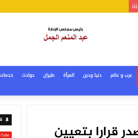
لة
عرب و عالم
دنيا ودين
المرأة
طيران
حوادث
خدمات
قن
صدر قرارا بتعيين