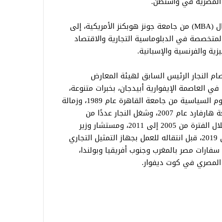
 المصرية في واشنطن.
كما يحمل درجة الماجستير في إدارة الأعمال (MBA) من جامعة جونز هوبكنز الأمريكية، إلى
لمتخصصة في الدبلوماسية التجارية والاقتصاد
يزية والفرنسية والإسبانية.
 النجار الرئيس السابق لهيئة المعارض
في العاصمة الإيفوارية أبيدجان، بخبرات متنوعة،
حيث حصل على بكالوريوس الاقتصاد والعلوم السياسية من جامعة القاهرة عام 1989، وزمالة
كلية كينيدي لقادة العمل الحكومي بجامعة هارفارد عام 2007، وشغل النجار عددًا من
المناصب، من بينها مستشار وزير المالية خلال الفترة من 2005 إلى 2011، ومستشار وزير
التجارة والصناعة خلال الفترة من 2016 إلى 2019، قبل انتقاله للعمل بجهاز التمثيل التجاري
سفارات مصر بالمغرب وجنوب أفريقيا وبولندا،
ي المصري في كوت ديفوار.