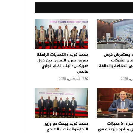
د يستعرض فرص
محمد فريد : التحديات الراهنة
أمام الشركات
تفرض تعزيز التعاون بين دول
ى الصناعة والطاقة
«بريكس» لبناء نظام تجاري
عالمي
7 أغسطس، 2026
جمعية الخبراء: 5 مميزات
محمد فريد يبحث مع وزير
 مبادرة مزرعتك في
التجارة والصناعة الهندي