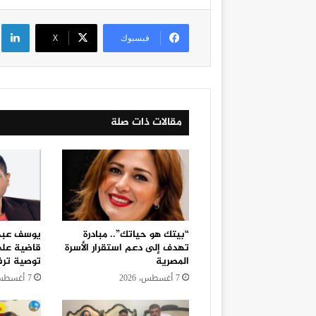
لي
فيسبوك
‫X
مقالات ذات صلة
“بيتك هو حياتك”.. مبادرة
يوسف عبدا
تهدف إلى دعم استقرار الأسرة
قاضية على
المصرية
توصية ترف
7 أغسطس، 2026
7 أغسطس، 2026