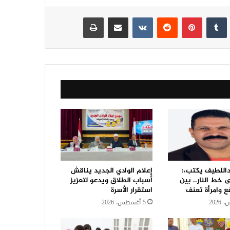
نكدإن
‏Tumblr
بينتيريست
‏Reddit
‏VKontakte
مشاركة عبر البريد
طباعة
للطيف يكتب،:
إعلام الوادي الجديد يناقش
 خط النار.. بين
أسباب الطلاق ويدعو لتعزيز
ع وامرأة تعنف
استقرار الأسرة
5 أغسطس، 2026