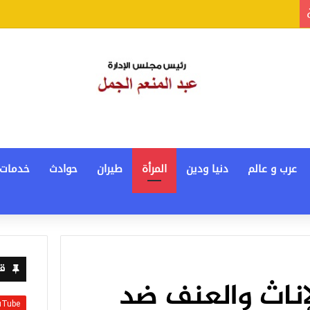
عرب و عالم
دنيا ودين
المرأة
طيران
حوادث
خدمات
قن
إناث والعنف ضد