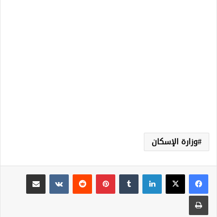
وزارة الإسكان
لينكدإن
‏Tumblr
بينتيريست
‏Reddit
‏VKontakte
مشاركة عبر البريد
طباعة