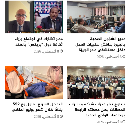
مدير الشؤون الصحية
مصر تشارك في اجتماع وزراء
بالجيزة يناقش سلبيات العمل
ثقافة دول “بريكس” بالهند
داخل مستشفى صدر الجيزة
8 أغسطس، 2026
8 أغسطس، 2026
برنامج بناء قدرات شبكة ميسرات
التدخل السريع تعامل مع 552
الحضانات يصل محطته الرابعة
بلاغًا خلال شهر يوليو الماضي
بمحافظة الوادي الجديد
8 أغسطس، 2026
8 أغسطس، 2026