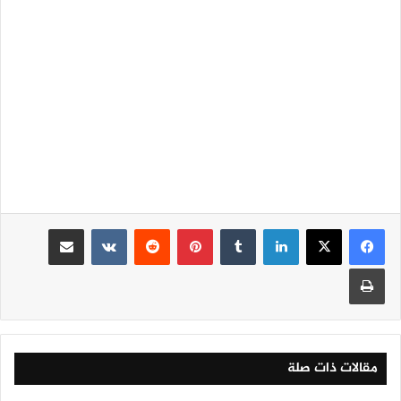
لينكدإن
‏Tumblr
بينتيريست
‏Reddit
‏VKontakte
مشاركة عبر البريد
طباعة
مقالات ذات صلة