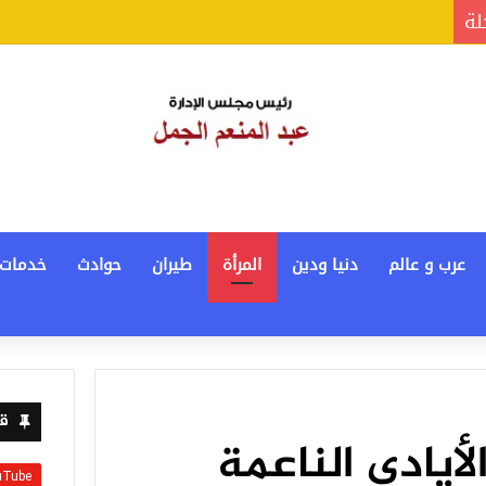
لة
عرب و عالم
دنيا ودين
المرأة
طيران
حوادث
خدمات
قن
لأيادى الناعمة