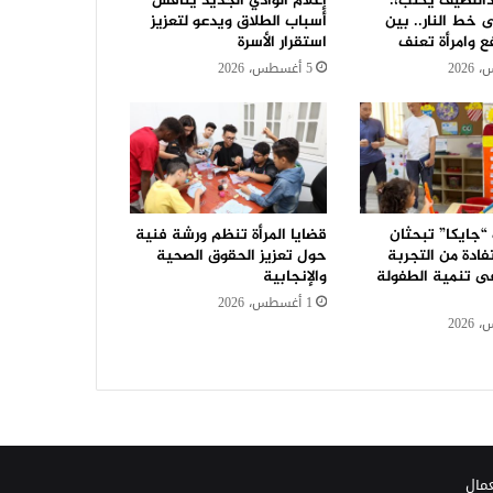
للطيف يكتب،:
إعلام الوادي الجديد يناقش
 خط النار.. بين
أسباب الطلاق ويدعو لتعزيز
ع وامرأة تعنف
استقرار الأسرة
5 أغسطس، 2026
“جايكا” تبحثان
قضايا المرأة تنظم ورشة فنية
ادة من التجربة
حول تعزيز الحقوق الصحية
فى تنمية الطفولة
والإنجابية
1 أغسطس، 2026
عمال