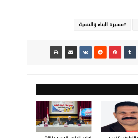
مسيرة البناء والتنمية
نكدإن
‏Tumblr
بينتيريست
‏Reddit
‏VKontakte
مشاركة عبر البريد
طباعة