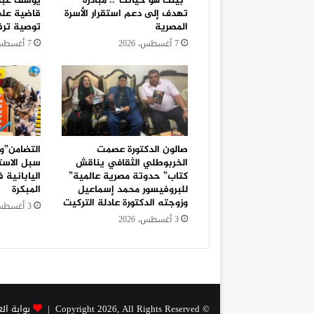
“بيتك هو حياتك”.. مبادرة
يوسف عبدا
تهدف إلى دعم استقرار الأسرة
قاضية على
المصرية
توصية ترف
7 أغسطس، 2026
7 أغسطس، 2026
صالون الدكتورة عصمت
التضامن”و 
الخربوطلي الثقافي يناقش
سبل الاستف
كتاب” حدوتة مصرية عالمية”
اليابانية 
للبروفيسور محمد إسماعيل
المبكرة
وزوجته الدكتورة عادلة التركيت
3 أغسطس، 2026
3 أغسطس، 2026
© Copyright 2026, All Rights Reserved |
بوابة ال