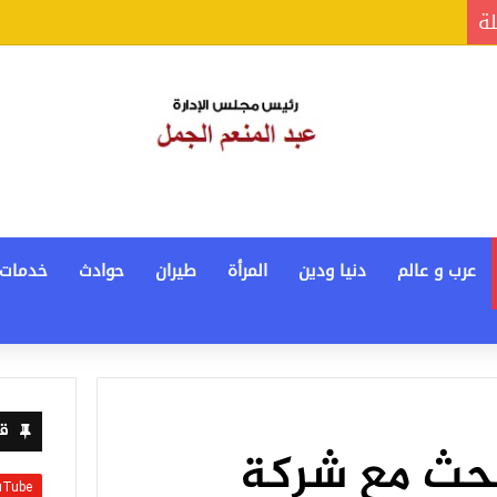
لة
عرب و عالم
دنيا ودين
المرأة
طيران
حوادث
خدمات
قن
يبحث مع شركة