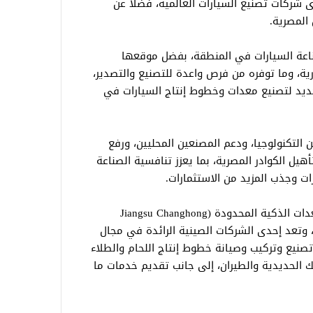
شركات تصنيع السيارات العالمية، فضلًا عن
المصرية.
ناعة السيارات في المنطقة، بفضل موقعها
رية، وما توفره من فرص واعدة للتصنيع والتصدير،
يد لتصنيع معدات وخطوط إنتاج السيارات في
لتكنولوجيا، ودعم المصنعين المحليين، ورفع
هيل الكوادر المصرية، بما يعزز تنافسية الصناعة
ات وجذب المزيد من الاستثمارات.
وتأسست شركة جيانغسو تشانغهونغ للمعدات الذكية المحدودة (Jiangsu Changhong
Intelligent Equipment Co., Lt.) عام 1989، وتعد إحدى الشركات الصينية الرائدة في مجال
صنيع وتركيب وصيانة خطوط إنتاج اللحام والطلاء
ك الحديدية والطيران، إلى جانب تقديم خدمات ما