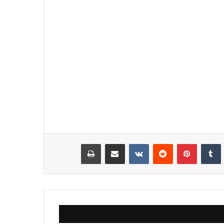
نكدإن
‏Tumblr
بينتيريست
‏Reddit
‏VKontakte
مشاركة عبر البريد
طباعة