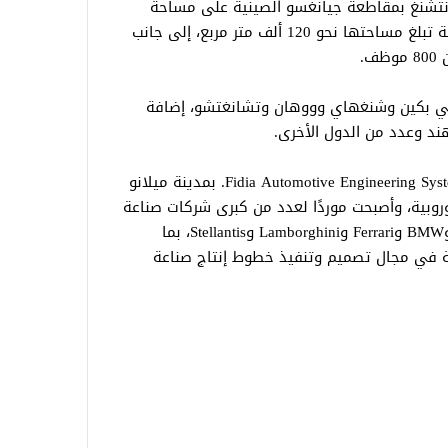
انتشنغ بمقاطعة جيانغسو الصينية على مساحة
تقارب 330 فدانًا، وتضم ورشًا إنتاجية حديثة تبلغ مساحتها نحو 120 ألف متر مربع، إلى جانب
.
 في بكين وشنغهاي وووهان وتشانغتشو، إضافة
هند وعدد من الدول الأخرى.
وفي عام 2019 أنشأت شركة Fidia Automotive Engineering Systems Co., Ltd. بمدينة ميلانو
وبية، وأصبحت موردًا لعدد من كبرى شركات صناعة
السيارات العالمية، من بينها Volkswagen وBMW وFerrari وLamborghini وStellantis، بما
ة في مجال تصميم وتنفيذ خطوط إنتاج صناعة