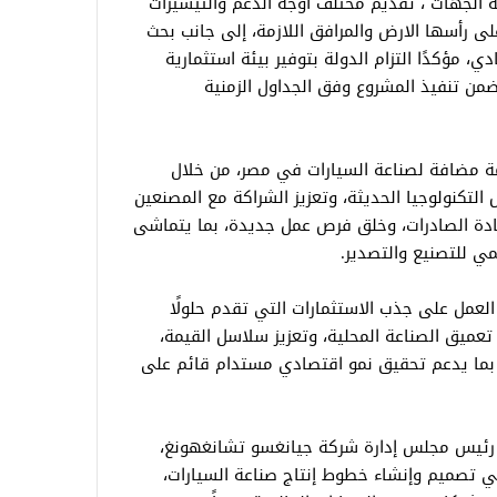
 الجهات ، تقديم مختلف أوجه الدعم والتيسيرات
ى رأسها الارض والمرافق اللازمة، إلى جانب بحث
 مؤكدًا التزام الدولة بتوفير بيئة استثمارية
يضمن تنفيذ المشروع وفق الجداول الزمنية
مة مضافة لصناعة السيارات في مصر، من خلال
لتكنولوجيا الحديثة، وتعزيز الشراكة مع المصنعين
يادة الصادرات، وخلق فرص عمل جديدة، بما يتماشى
مي للتصنيع والتصدير.
 العمل على جذب الاستثمارات التي تقدم حلولًا
عميق الصناعة المحلية، وتعزيز سلاسل القيمة،
، بما يدعم تحقيق نمو اقتصادي مستدام قائم على
، رئيس مجلس إدارة شركة جيانغسو تشانغهونغ،
ة الممتدة لأكثر من 37 عامًا في تصميم وإنشاء خطوط إنتاج صناعة السيارات،