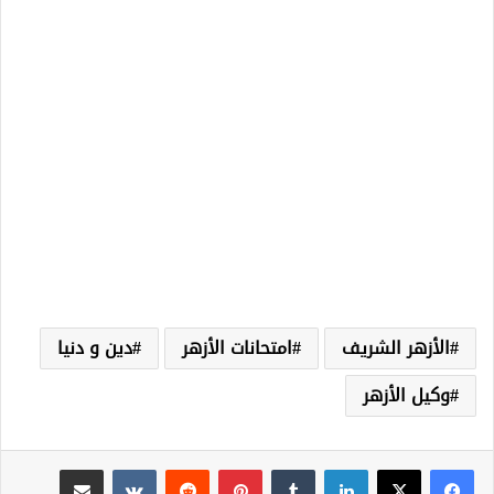
الأزهر الشريف
امتحانات الأزهر
دين و دنيا
وكيل الأزهر
لينكدإن
‏Tumblr
بينتيريست
‏Reddit
‏VKontakte
مشاركة عبر البريد