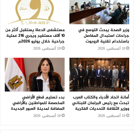
وزير الصحة يبحث التوسع في
مستشفى الدعاة يستقبل أكثر من
جراحات استبدال المفاصل
١٠ آلاف مستفيدٍ ويُجري ٢١٦ عملية
باستخدام تقنية الروبوت
جراحية خلال يوليو ٢٠٢٦م
10 أغسطس، 2026
10 أغسطس، 2026
أمانة اتحاد الأدباء والكتاب العرب
بدء تسليم قطع الأراضي
تبحث مع رئيس البرلمان اللبناني
المخصصة للمواطنين بالأراضي
ووزير الثقافة التحديات الفكرية
المضافة لمدينة العبور الجديدة
10 أغسطس، 2026
10 أغسطس، 2026