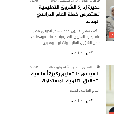
هاني هارون
24 أغسطس، 2025
322
مديرة إدارة الشروق التعليمية
تستعرض خطة العام الدراسي
الجديد
كتب هاني هارون عقدت سحر الخولي مدير
م
عام إدارة الشروق التعليمية اجتماعا موسعا مع
مدير الشؤون المالية والإدارية ومديري…
أكمل القراءة »
عبدالعظيم القاضي
24 يناير، 2025
552
السيسي : التعليم ركيزة أساسية
لتحقيق التنمية المستدامة
اليوم العالمى للعلم
أكمل القراءة »