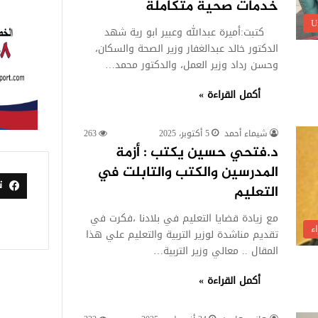
خدمات صحية متكاملة
U
كتبت:أميرة عبدالله وعبير ابو رية شهد
الدكتور خالد عبدالغفار وزير الصحة والسكان،
وحسن رداد وزير العمل، والدكتور محمد…
أكمل القراءة »
شيماء أحمد
5 أكتوبر، 2025
263
د.فتحي حسين يكتب : أزمة
المدرسين والكتب والتابلت في
ت
التعليم
مع زيادة قضايا التعليم في بلادنا ،فكرت في
اء
تقديم مناشدة لوزير التربية والتعليم علي هذا
المقال .. معالي وزير التربية…
أكمل القراءة »