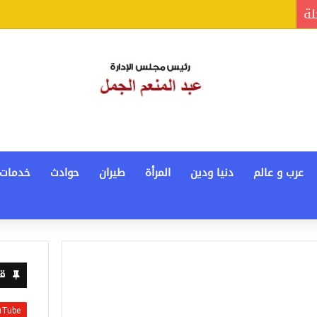
لة
عرب و عالم
دنيا ودين
المرأة
طيران
حوادث
خدمات
قن