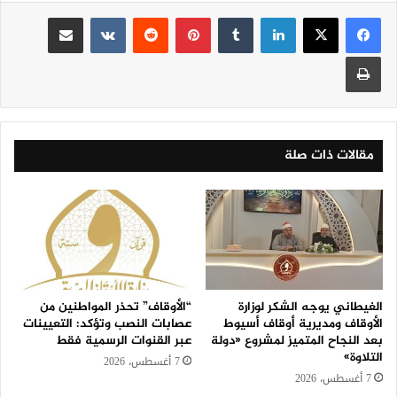
لينكدإن
‏Tumblr
بينتيريست
‏Reddit
‏VKontakte
مشاركة عبر البريد
طباعة
مقالات ذات صلة
الغيطاني يوجه الشكر لوزارة
“الأوقاف” تحذر المواطنين من
الأوقاف ومديرية أوقاف أسيوط
عصابات النصب وتؤكد: التعيينات
بعد النجاح المتميز لمشروع «دولة
عبر القنوات الرسمية فقط
التلاوة»
7 أغسطس، 2026
7 أغسطس، 2026