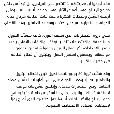
فقد أدركوا أن معركتهم لا تقتصر على الميادين، بل تبدأ من داخل
مواقع الإنتاج، وفي أعماق الآبار، وفي خطوط أنابيب الغاز، وعلى
أرصفة الشحن ومحطات الكهرباء، حيث كانت الطاقة شريان حياة
الدولة، واستمرارها مرهون بحكمة وسواعد العاملين بهذا القطاع.
ففي ذروة الاضطرابات التي سبقت الثورة، كانت منشآت البترول
مستهدفة، والاعتصامات تنذر بالتوقف، والانفلات الأمني يهدد
بنقص الإمدادات، لكن عمال البترول وقفوا شامخين، يحمون
مواقعهم، ويضمنون استمرار العمل، ويثبتون أن قطاع الطاقة
في مصر لا ينكسر.
وقد شكّلت ثورة 30 يونيو نقطة تحول كبرى لقطاع البترول
والعاملين به، إذ وضعت الدولة على رأس أولوياتها تأمين مصادر
الطاقة، وضخ استثمارات جديدة، وإطلاق مشروعات قومية
لاستكشاف الغاز والزيت الخام، ما أسفر عن طفرة حقيقية في
حجم الإنتاج والاكتشافات، أبرزها حقل “ظُهر”، الذي أصبح رمزًا
لاستعادة السيادة الاقتصادية المصرية.