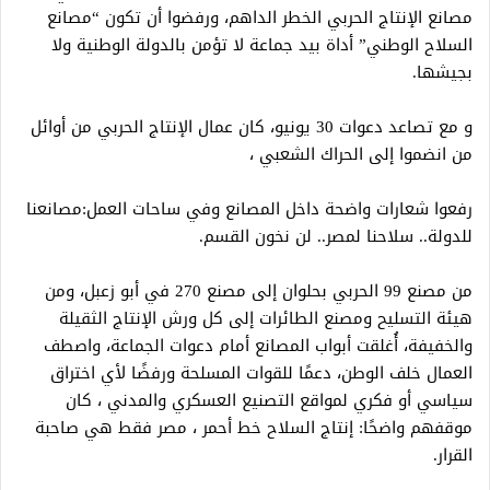
مصانع الإنتاج الحربي الخطر الداهم، ورفضوا أن تكون “مصانع
السلاح الوطني” أداة بيد جماعة لا تؤمن بالدولة الوطنية ولا
بجيشها.
و مع تصاعد دعوات 30 يونيو، كان عمال الإنتاج الحربي من أوائل
من انضموا إلى الحراك الشعبي ،
رفعوا شعارات واضحة داخل المصانع وفي ساحات العمل:مصانعنا
للدولة.. سلاحنا لمصر.. لن نخون القسم.
من مصنع 99 الحربي بحلوان إلى مصنع 270 في أبو زعبل، ومن
هيئة التسليح ومصنع الطائرات إلى كل ورش الإنتاج الثقيلة
والخفيفة، أُغلقت أبواب المصانع أمام دعوات الجماعة، واصطف
العمال خلف الوطن، دعمًا للقوات المسلحة ورفضًا لأي اختراق
سياسي أو فكري لمواقع التصنيع العسكري والمدني ، كان
موقفهم واضحًا: إنتاج السلاح خط أحمر ، مصر فقط هي صاحبة
القرار.