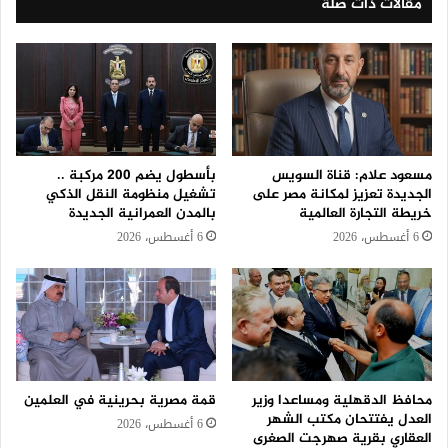
مقالات ذات صلة
مسعود علام: قناة السويس
بأسطول يضم 200 مركبة ..
الجديدة تعزيز لمكانة مصر على
تشغيل منظومة النقل الذكي
خريطة التجارة العالمية
بالمدن العمرانية الجديدة
6 أغسطس، 2026
6 أغسطس، 2026
محافظ الدقهلية ومساعدا وزير
قمة مصرية بحرينية في العلمين
العدل يفتتحان مكتب الشهر
6 أغسطس، 2026
العقاري بقرية صهرجت الصغرى