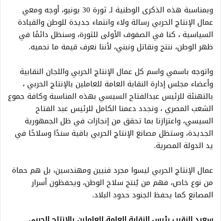
وبمناسبة هذه الذكرى الوطنية لـ ثورة 30 يونيو، أوجه ومعي
عمال الإنتاج الحربي رسالة ولاء وانتماء جديدة للوطن والقيادة
السياسية ، كنا في الصفوف الأولى للثورة، وسنظل دائمًا في
ظهر الوطن، ننتج ونقاتل ونبني، لأننا نعرف قيمة ما نحميه.
واتوجه باسمي واسم كل عمال الإنتاج الحربي واللجان النقابية
وأعضاء مجلس إدارة النقابة العامة للعاملين بالإنتاج الحربي ،
بالتهنئة للرئيس عبدالفتاح السيسي بهذه المناسبة وكافة جموع
الشعب المصري ، ونجدد دعمنا الكامل للرئيس عبد الفتاح
السيسي، واعتزازنا بما تحقق من إنجازات في ظل الجمهورية
الجديدة، وستظل مصانع الإنتاج الحربي باقية سندًا وسلاحًا في
يد الدولة المصرية.
عمال الإنتاج الحربي ليسوا مجرد فنيين ومهندسين، بل هم حماة
من نوع خاص، فهم من يُنتج سلاح الوطن، ويحفظون أسرار
المصانع كما يحفظ الجنود حدود البلاد.
سعيد النقيب رئيس النقابة العامة للعاملين بالإنتاج الحربي