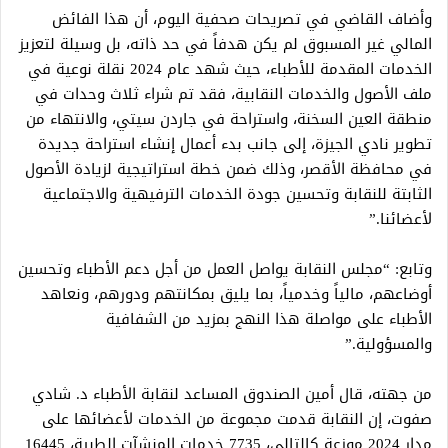
وأضاف القاضي في تصريحات صحفية اليوم، أن هذا الفائض
المالي غير المسبوق لم يكن هدفاً في حد ذاته، بل وسيلة لتعزيز
الخدمات المقدمة للأطباء، حيث شهد عام 2024 نقلة نوعية في
ملف الأصول والخدمات النقابية، فقد تم شراء ثلاث وحدات في
منطقة العين السخنة، واستراحة في جاردن سيتي، والانتهاء من
تطوير نادي الجيزة، إلى جانب بدء أعمال إنشاء استراحة جديدة
في محافظة الأقصر، وذلك ضمن خطة استراتيجية لزيادة الأصول
الثابتة للنقابة وتحسين جودة الخدمات الترفيهية والاجتماعية
لأعضائنا.”
وتابع: “مجلس النقابة يواصل العمل من أجل دعم الأطباء وتحسين
أوضاعهم، مالياً وخدمياً، بما يليق بمكانتهم ودورهم، ونعاهد
الأطباء على مواصلة هذا النهج بمزيد من الشفافية
والمسؤولية.”
من جهته، قال أمين الصندوق المساعد لنقابة الأطباء د. شادي
صفوت، إن النقابة قدمت مجموعة من الخدمات لأعضائها على
مدار 2024 موزعة كالتالي، 7735 خدمات المنشآت الطبية، 16445