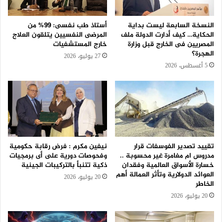
النسخة السابعة ليست بداية
أستاذ طب نفسى: 99% من
الحكاية… كيف أدارت الدولة ملف
المرضى النفسيين يتلقون العلاج
المصريين فى الخارج قبل وزارة
خارج المستشفيات
الهجرة؟
27 يوليو، 2026
5 أغسطس، 2026
تقييد تصدير الفوسفات قرار
نيفين مكرم : فرض رقابة حكومية
مدروس ام مغامرة غير محسوبة ..
وفحوصات دورية على أى برمجيات
خسارة الأسواق العالمية وفقدان
ذكية تتنبأ بالتركيبات الجينية
العوائد الدولارية وتأثر العمالة أهم
20 يوليو، 2026
الخاطر
20 يوليو، 2026